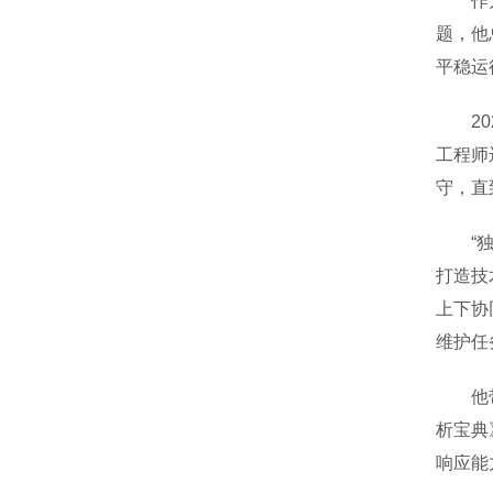
作为江
题，他
平稳运
202
工程师
守，直
“独木
打造技
上下协
维护任
他带领
析宝典
响应能