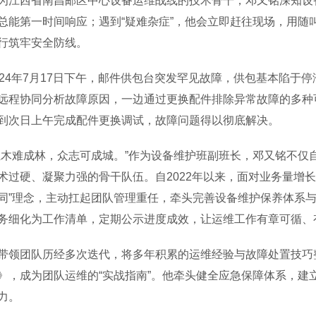
西省南昌邮区中心设备运维战线的技术骨干，邓又铭深知设备
总能第一时间响应；遇到“疑难杂症”，他会立即赶往现场，用随
行筑牢安全防线。
4年7月17日下午，邮件供包台突发罕见故障，供包基本陷于
远程协同分析故障原因，一边通过更换配件排除异常故障的多种
到次日上午完成配件更换调试，故障问题得以彻底解决。
难成林，众志可成城。”作为设备维护班副班长，邓又铭不仅
术过硬、凝聚力强的骨干队伍。自2022年以来，面对业务量增
同”理念，主动扛起团队管理重任，牵头完善设备维护保养体系
务细化为工作清单，定期公示进度成效，让运维工作有章可循、
团队历经多次迭代，将多年积累的运维经验与故障处置技巧整
》，成为团队运维的“实战指南”。他牵头健全应急保障体系，建
力。