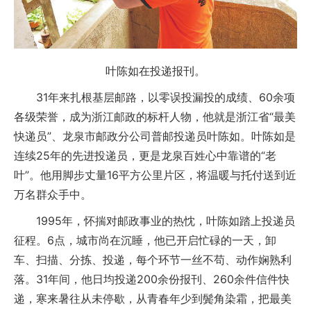
叶陈如在投递报刊。
31年来扎根基层邮路，以零误投漏投的成绩、60余项
各级荣誉，成为浙江邮政的标杆人物，他就是浙江省“最美
快递员”、龙泉市邮政分公司普邮投递员叶陈如。叶陈如是
连续25年的先进投递员，更是龙泉百姓心中靠谱的“老
叶”。他用脚步丈量16平方公里片区，将温暖与托付送到近
万名群众手中。
1995年，怀揣对邮政事业的热忱，叶陈如踏上投递员
征程。6点，城市尚在沉睡，他已开启忙碌的一天，卸
车、扫描、分拣、投递，每个环节一丝不苟、动作娴熟利
落。31年间，他日均投递200余份报刊、260余件信件快
递，寒来暑往从未停歇，从青春年少到鬓角染霜，把最美