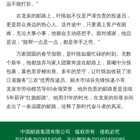
远不能打折。”
在龙泉的邮路上，叶陈如不仅是严谨负责的投递员，
更是群众身边的热心人。送件途中，只要遇上客户有困
难，无论大事小事，他都会主动搭把手。面对感谢，他总
是说：“能帮一点是一点，都是举手之劳。”
万家团圆的春节假期，是叶陈如最忙碌的时刻。无数
个新年，他都放弃与家人团聚奔波在邮路上，晨曦中分拣
包裹，暮色里穿梭街巷。多年的坚守，让叶陈如收获了浙
江省服务“三农”优秀投递员、丽水市绿谷先锋快递小哥、
龙泉市劳动模范等60余项荣誉，他所负责的邮路更是连续
5年获评“红旗邮路”。他用31年的时光，在龙泉的街巷乡间
走出了一条温暖的邮路，诠释了新时代奋斗者的风采。
中国邮政集团有限公司 版权所有 侵权必究
京ICP备15035540号
京公网安备110401400185