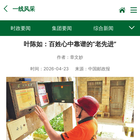
一线风采
时政要闻
集团要闻
综合新闻
叶陈如：百姓心中靠谱的“老先进”
媒体聚焦
党建动态
普遍服务
作者：
章文妙
科技创新
企业文化
一线风采
时间：
2026-04-23
来源：
中国邮政报
集邮报道