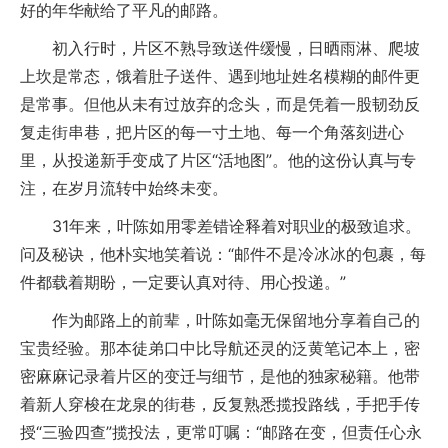
好的年华献给了平凡的邮路。
初入行时，片区不熟导致送件缓慢，日晒雨淋、爬坡
上坎是常态，饿着肚子送件、遇到地址姓名模糊的邮件更
是常事。但他从未有过放弃的念头，而是凭着一股韧劲反
复走街串巷，把片区的每一寸土地、每一个角落刻进心
里，从投递新手变成了片区“活地图”。他的这份认真与专
注，在岁月流转中始终未变。
31年来，叶陈如用零差错诠释着对职业的极致追求。
问及秘诀，他朴实地笑着说：“邮件不是冷冰冰的包裹，每
件都载着期盼，一定要认真对待、用心投递。”
作为邮路上的前辈，叶陈如毫无保留地分享着自己的
宝贵经验。那本徒弟口中比导航还灵的泛黄笔记本上，密
密麻麻记录着片区的变迁与细节，是他的独家秘籍。他带
着新人穿梭在龙泉的街巷，反复熟悉揽投路线，手把手传
授“三验四查”揽投法，更常叮嘱：“邮路在变，但责任心永