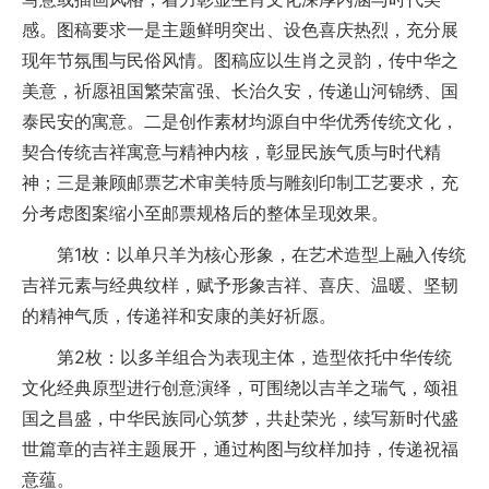
感。图稿要求一是主题鲜明突出、设色喜庆热烈，充分展
现年节氛围与民俗风情。图稿应以生肖之灵韵，传中华之
美意，祈愿祖国繁荣富强、长治久安，传递山河锦绣、国
泰民安的寓意。二是创作素材均源自中华优秀传统文化，
契合传统吉祥寓意与精神内核，彰显民族气质与时代精
神；三是兼顾邮票艺术审美特质与雕刻印制工艺要求，充
分考虑图案缩小至邮票规格后的整体呈现效果。
第1枚：以单只羊为核心形象，在艺术造型上融入传统
吉祥元素与经典纹样，赋予形象吉祥、喜庆、温暖、坚韧
的精神气质，传递祥和安康的美好祈愿。
第2枚：以多羊组合为表现主体，造型依托中华传统
文化经典原型进行创意演绎，可围绕以吉羊之瑞气，颂祖
国之昌盛，中华民族同心筑梦，共赴荣光，续写新时代盛
世篇章的吉祥主题展开，通过构图与纹样加持，传递祝福
意蕴。