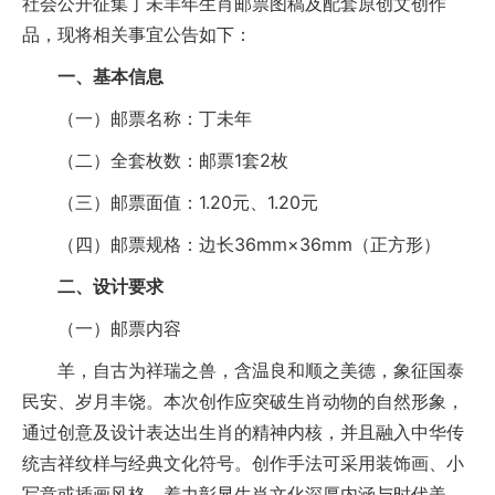
社会公开征集丁未羊年生肖邮票图稿及配套原创文创作
品，现将相关事宜公告如下：
一、基本信息
（一）邮票名称：丁未年
（二）全套枚数：邮票1套2枚
（三）邮票面值：1.20元、1.20元
（四）邮票规格：边长36mm×36mm（正方形）
二、设计要求
（一）邮票内容
羊，自古为祥瑞之兽，含温良和顺之美德，象征国泰
民安、岁月丰饶。本次创作应突破生肖动物的自然形象，
通过创意及设计表达出生肖的精神内核，并且融入中华传
统吉祥纹样与经典文化符号。创作手法可采用装饰画、小
写意或插画风格，着力彰显生肖文化深厚内涵与时代美