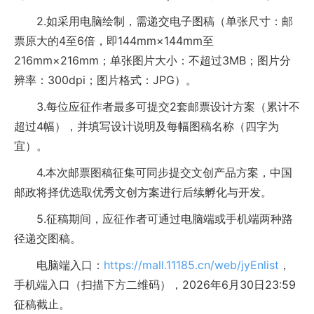
2.如采用电脑绘制，需递交电子图稿（单张尺寸：邮
票原大的4至6倍，即144mm×144mm至
216mm×216mm；单张图片大小：不超过3MB；图片分
辨率：300dpi；图片格式：JPG）。
3.每位应征作者最多可提交2套邮票设计方案（累计不
超过4幅），并填写设计说明及每幅图稿名称（四字为
宜）。
4.本次邮票图稿征集可同步提交文创产品方案，中国
邮政将择优选取优秀文创方案进行后续孵化与开发。
5.征稿期间，应征作者可通过电脑端或手机端两种路
径递交图稿。
电脑端入口：
https://mall.11185.cn/web/jyEnlist
，
手机端入口（扫描下方二维码），2026年6月30日23:59
征稿截止。