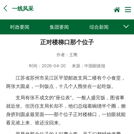
一线风采
时政要闻
集团要闻
综合新闻
正对楼梯口那个位子
媒体聚焦
党建动态
普遍服务
作者：
王鹰
科技创新
企业文化
一线风采
时间：
2026-04-20
来源：
中国邮政报
集邮报道
江苏省苏州市吴江区平望邮政支局二楼有个小食堂，
两张大圆桌，一到饭点，十几个人围坐在一起吃饭。
支局有张不成文的“座位表”。一般人盛完饭，图省事
就近坐。但历任支局长却不，他们总端着碗绕半个圈，侧
身挤到圆桌最里面——那个位子正对楼梯口，一抬眼就能
看见谁上来、谁还没回来。