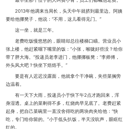
最早坐那个位子的人叫费小青，员工们都喊他老费。
2013年他调来当局长，头天中午就挤到最里边。阿姨
要给他挪凳子，他说：“不用，这儿看得见门。”
这一坐，就是三年。
老费吃饭慢悠悠的，眼睛却总往楼梯口瞄。营业员小
张上楼，他赶紧咽下嘴里的饭：“小张，喉咙好些没？给你
带了胖大海。”投递员老李进门，他挪挪板凳：“李师傅，
外头风大吧？快坐下焐焐手。”
要是有人迟迟没露面，他就拿个干净碗，夹些菜搁旁
边温着。
有一天下大雨，投递员小于快下午2点才跑回来，浑
身湿透。桌上的菜剩得不多，红烧肉早见底了。老费赶紧
起身，把自己菜碗里一直没舍得吃的两块肉夹给他：“快
吃，专门给你留的。”小于低头扒饭，半天没吭声，眼眶红
红的。