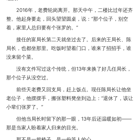
2016年，老费轮岗离开。那天中午，二楼比过年还齐
整。他起身要走，回头望望圆桌，说：“那个位子，别空
着，家里人总归要有个张罗的。”
接任的富局长第二天就坐过去了。后来的王局长、陈
局长，也都坐那里。吃饭时望着门口，谁来了招招手，谁
没来留个菜。
没有文件写过这个传统，但13年来换了好几任局长，
那个位子从没空过。
前些天老费又回支局，赶上饭点。现任陈局长让他坐
老位子，他摆摆手，搬张塑料凳坐到边上：“退休了，该让
小辈们张罗了。”
但他当局长时留下的那一眼，13年后还温暖如初——
那是当家人盼着家人归来的目光。
那不是一把椅子，是一份等人的心。