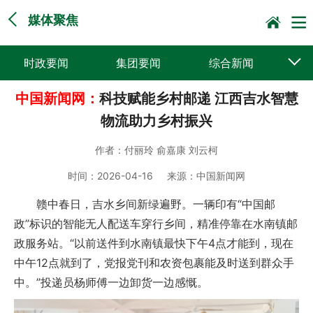
媒体聚焦
时政要闻
集团要闻
综合新闻
中国新闻网：
科技赋能乡村邮递 江西吉水智慧
媒体聚焦
党建动态
普遍服务
物流助力乡村振兴
科技创新
企业文化
一线风采
作者：
付丽玲 俞嘉康 刘云柯
集邮报道
时间：
2026-04-16
来源：
中国新闻网
赣中春日，吉水乡间新绿遍野。一辆印有“中国邮
政”标识的智能无人配送车穿行乡间，精准停靠在水南镇邮
政服务站。“以前送件到水南镇最快下午4点才能到，现在
中午12点就到了，党报党刊和农资包裹能及时送到群众手
中。”投递员杨师傅一边卸货一边感慨。