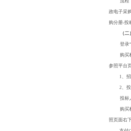
流程
政电子采购
购分册-投
（二
登录“
购买
参照平台页
1、
2、
投标人
购买
照页面右下
支付(