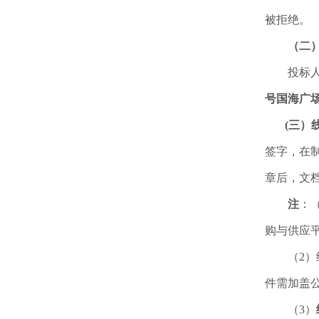
被拒绝。
（二
投标
号国海广场
(三）
签字，在
章后，文
注
：
购与供应平台
（2）
件需加盖
（3）