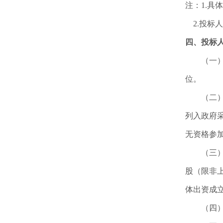
注：1.具
2.投标
四、投标
（一
位。
（二）
列入政府
无资格参
（三
股（限非
体出资成
（四