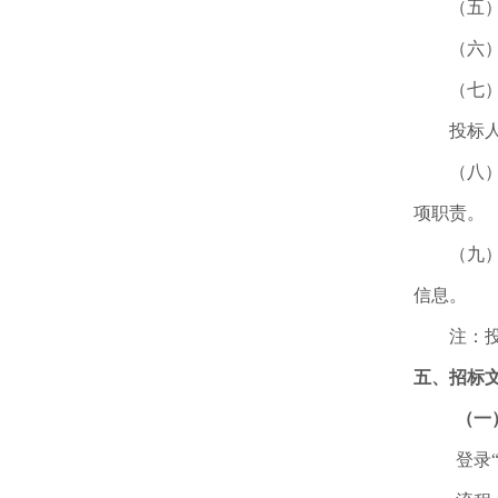
（五
（六
（七
投标
（八
项职责。
（九
信息。
注：
五、招标
（一
登录