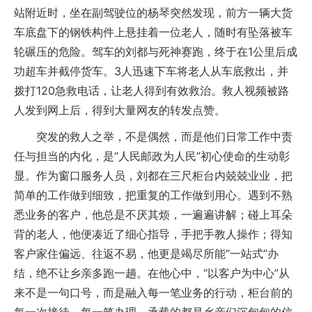
站附近时，坐在副驾驶位的杨琴突然发现，前方一辆大货
车底盘下的钢铁构件上悬挂着一位老人，随时有坠落被车
轮碾压的危险。驾车的刘都与死神赛跑，终于在1公里后成
功超车并截停货车。3人迅速下车将老人从车底救出，并
拨打120急救电话，让老人得到有效救治。救人视频被路
人发到网上后，得到大量网友的转发点赞。
突发的救人之举，不是偶然，而是他们日常工作中责
任与担当的内化，是“人民邮政为人民”初心使命的生动彰
显。作为窗口服务人员，刘都在三尺柜台内兢兢业业，把
简单的工作做到细致，把重复的工作做到用心。遇到不熟
悉业务的客户，他总是不厌其烦，一遍遍讲解；碰上耳朵
背的老人，他便凑近了细心指导，手把手教人操作；得知
客户家住偏远、往返不易，他更是竭尽所能“一站式”办
结，绝不让乡亲多跑一趟。在他心中，“以客户为中心”从
来不是一句口号，而是融入每一笔业务的行动，柜台前的