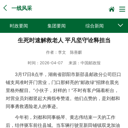
一线风采
时政要闻
集团要闻
综合新闻
生死时速解救老人 平凡坚守诠释担当
媒体聚焦
党建动态
普遍服务
作者：
李文 陈善麒
科技创新
企业文化
一线风采
时间：
2026-04-07
来源：
中国邮政报
集邮报道
3月17日8点半，湖南省邵阳市新邵县邮政分公司巨口
铺支局准时开门营业，门口那鲜亮的“邮政绿”招牌在晨光
里格外醒目。“小伙子，好样的！”不时有客户隔着柜台，
对营业员刘都竖起大拇指夸赞道。他们点赞的，是刘都和
同事勇救遇险老人的事迹。
今年初，刘都和同事杨琴、黄志伟结束一天的工作
后，结伴驱车前往县城。当车辆行驶至新田铺镇双龙加油