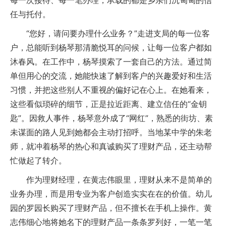
每一次接待、每一笔办理，承载的都是乡亲们沉甸甸的信
任与托付。
“您好，请问要办理什么业务？”走进支局的每一位客
户，总能听到杨琴那清脆悦耳的问候，让每一位客户都如
沐春风。在工作中，杨琴摸索了一套自己的方法。通过简
单但用心的交流，她能快速了解到客户的兴趣爱好和生活
习惯，并把这些别人不重视的偏好记在心上。在她看来，
这些看似琐碎的细节，正是拉近距离、建立信任的“金钥
匙”。因救人事件，杨琴意外成了“网红”，熟悉的街坊、素
未谋面的路人见到她都会主动打招呼。当地某中学的朱老
师，就冲着杨琴的热心和真诚购买了理财产品，还主动帮
忙做起了转介。
作为理财经理，在黄志伟眼里，理财从来不是简单的
业务办理，而是用专业为客户创造实实在在的价值。幼儿
园的罗园长购买了理财产品，但不擅长在手机上操作。黄
志伟细心地将她名下的理财产品一条条罗列好，一笔一笔