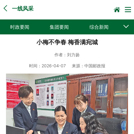
一线风采
时政要闻
集团要闻
综合新闻
小梅不争春 梅香满宛城
媒体聚焦
党建动态
普遍服务
作者：
刘力扬
科技创新
企业文化
一线风采
时间：
2026-04-07
来源：
中国邮政报
集邮报道