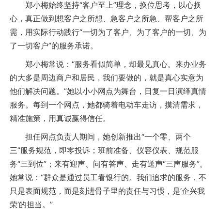
郑小梅始终坚持“客户至上”理念，换位思考，以心换
心，真正做到想客户之所想、急客户之所急、帮客户之所
需，用实际行动践行“一切为了客户、为了客户的一切、为
了一切客户”的服务承诺。
郑小梅常说：“服务看似简单，却最见真心。来办业务
的大多是周边商户和居民，我们要做的，就是真心实意为
他们解决问题。”她以小小网点为舞台，日复一日演绎真情
服务。每到一个网点，她都骑着电动车走访，摸清需求，
精准施策，用真诚赢得信任。
担任网点负责人期间，她创新推出“一个零、两个
三”服务规范，即零投诉；班前准备、仪容仪表、规范服
务“三到位”；来有迎声、问有答声、走有送声“三声服务”。
她常说：“群众是通过员工看银行的。我们追求的服务，不
只是表面规范，而是刻进骨子里的责任与习惯，是‘企兴我
荣’的担当。”