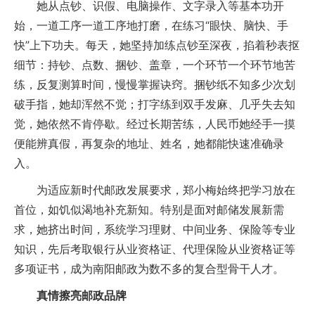
她从点钞、识假、电脑操作、文字录入等基本功开
始，一道工序一道工序地打磨，在练习“眼快、脑快、手
快”上下功夫。每天，她坚持加练点钞至深夜，掐着秒表抠
细节：持钞、点数、捆钞、盖章，一个环节一个环节地苦
练，反复测算时间，慢慢掌握诀窍。捆钞纸不知多少次划
破手指，她却浑然不觉；打字练到双手发麻、几乎失去知
觉，她依然不肯停歇。经过长期苦练，人民币她经手一摸
便能辨真假，再复杂的地址、姓名，她都能快速准确录
入。
为适应新时代邮政发展要求，郑小梅始终把学习放在
首位，如饥似渴地补充新知。特别是面对邮储发展新需
求，她挤出时间，系统学习理财、中间业务、保险等专业
知识，先后考取银行从业资格证、代理保险从业资格证等
多项证书，成为南阳邮政为数不多的复合型骨干人才。
真情擦亮邮政品牌