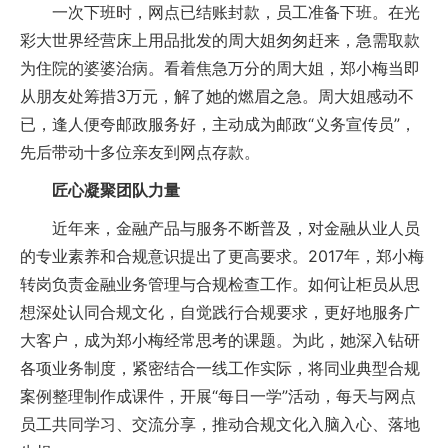
一次下班时，网点已结账封款，员工准备下班。在光
彩大世界经营床上用品批发的周大姐匆匆赶来，急需取款
为住院的婆婆治病。看着焦急万分的周大姐，郑小梅当即
从朋友处筹措3万元，解了她的燃眉之急。周大姐感动不
已，逢人便夸邮政服务好，主动成为邮政“义务宣传员”，
先后带动十多位亲友到网点存款。
匠心凝聚团队力量
近年来，金融产品与服务不断普及，对金融从业人员
的专业素养和合规意识提出了更高要求。2017年，郑小梅
转岗负责金融业务管理与合规检查工作。如何让柜员从思
想深处认同合规文化，自觉践行合规要求，更好地服务广
大客户，成为郑小梅经常思考的课题。为此，她深入钻研
各项业务制度，紧密结合一线工作实际，将同业典型合规
案例整理制作成课件，开展“每日一学”活动，每天与网点
员工共同学习、交流分享，推动合规文化入脑入心、落地