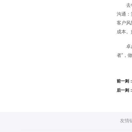
去年市
沟通：
客户风
成本。
卓越不
者”，
友情