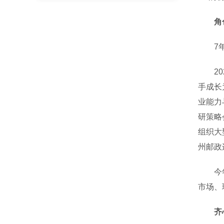
角
7年的
202
手成长
业能力
研策略
组织大
州邮政
今年3
市场、
齐