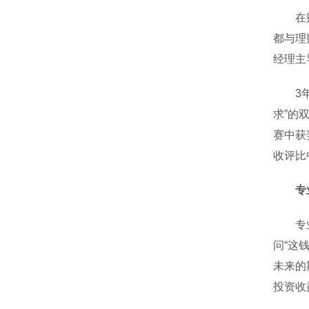
在财富
都与理
经理主
3年来
求”的
赛中获
收评比
专
专业是
问“这
未来的
投资收