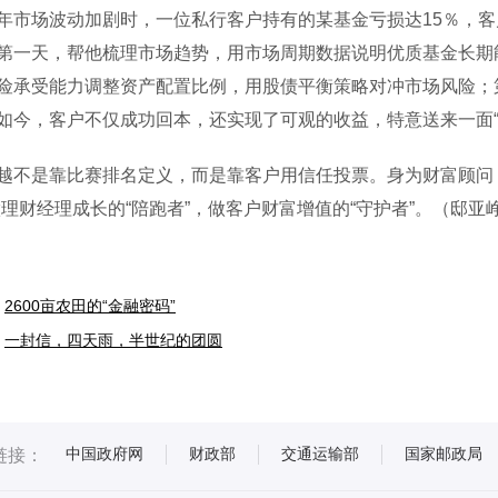
场波动加剧时，一位私行客户持有的某基金亏损达15％，客
第一天，帮他梳理市场趋势，用市场周期数据说明优质基金长期
险承受能力调整资产配置比例，用股债平衡策略对冲市场风险；
如今，客户不仅成功回本，还实现了可观的收益，特意送来一面“
是靠比赛排名定义，而是靠客户用信任投票。身为财富顾问，
做理财经理成长的“陪跑者”，做客户财富增值的“守护者”。（邸亚
2600亩农田的“金融密码”
一封信，四天雨，半世纪的团圆
中国政府网
财政部
交通运输部
国家邮政局
链接：