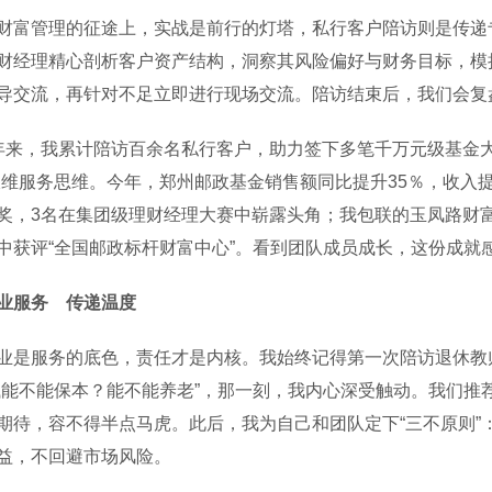
管理的征途上，实战是前行的灯塔，私行客户陪访则是传递专
财经理精心剖析客户资产结构，洞察其风险偏好与财务目标，模
导交流，再针对不足立即进行现场交流。陪访结束后，我们会复
，我累计陪访百余名私行客户，助力签下多笔千万元级基金大
双维服务思维。今年，郑州邮政基金销售额同比提升35％，收入
奖，3名在集团级理财经理大赛中崭露头角；我包联的玉凤路财富
中获评“全国邮政标杆财富中心”。看到团队成员成长，这份成就
业服务 传递温度
服务的底色，责任才是内核。我始终记得第一次陪访退休教师
钱能不能保本？能不能养老”，那一刻，我内心深受触动。我们推
期待，容不得半点马虎。此后，我为自己和团队定下“三不原则”
益，不回避市场风险。