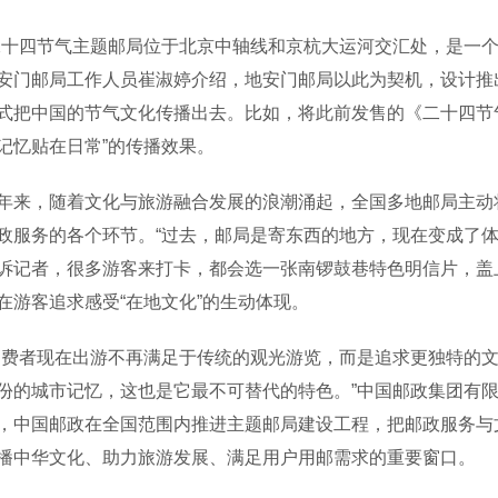
四节气主题邮局位于北京中轴线和京杭大运河交汇处，是一个
安门邮局工作人员崔淑婷介绍，地安门邮局以此为契机，设计推
式把中国的节气文化传播出去。比如，将此前发售的《二十四节
记忆贴在日常”的传播效果。
，随着文化与旅游融合发展的浪潮涌起，全国多地邮局主动将
政服务的各个环节。“过去，邮局是寄东西的地方，现在变成了体
诉记者，很多游客来打卡，都会选一张南锣鼓巷特色明信片，盖上
在游客追求感受“在地文化”的生动体现。
者现在出游不再满足于传统的观光游览，而是追求更独特的文
份的城市记忆，这也是它最不可替代的特色。”中国邮政集团有
，中国邮政在全国范围内推进主题邮局建设工程，把邮政服务与
播中华文化、助力旅游发展、满足用户用邮需求的重要窗口。