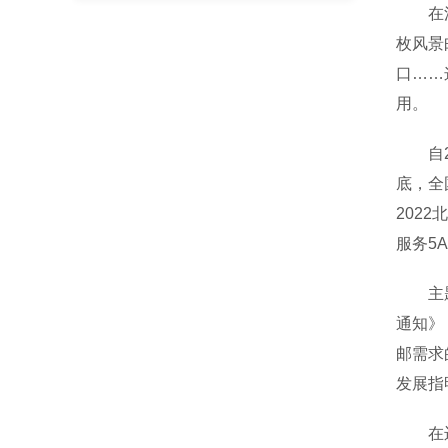
在江苏
枚风景
口……
用。
自20
底，全
202
服务5
主题邮
通知》
邮需求
发展指
在迟纪