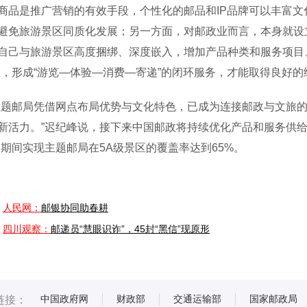
商品是推广营销的有效手段，个性化的邮品和IP品牌可以丰富
避免旅游景区同质化发展；另一方面，对邮政业而言，本身就设
自己与旅游景区高度捆绑、深度嵌入，增加产品种类和服务项目
点，形成“游览—体验—消费—寄递”的闭环服务，才能取得良好
邮局凭借网点布局优势与文化特色，已成为连接邮政与文旅的
新活力。”迟纪峰说，接下来中国邮政将持续优化产品和服务供给
官期间实现主题邮局在5A级景区的覆盖率达到65%。
人民网：
邮银协同助春耕
四川观察：
邮递员“慧眼识诈”，45封“黑信”现原形
中国政府网
财政部
交通运输部
国家邮政局
链接：