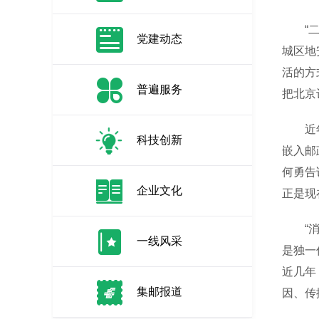
“二十
党建动态
城区地
活的方
普遍服务
把北京
近年来
科技创新
嵌入邮
何勇告
企业文化
正是现
“消费
一线风采
是独一
近几年
集邮报道
因、传