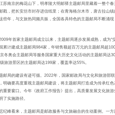
南京的梅花山下，明孝陵大明邮驿主题邮局里藏着一整个春天
邮戳，把长安坊市封存进信纸里；在青海格尔木市，唐古拉山镇的
这些年，与文旅热同频共振，全国各具特色的主题邮局不断涌现
09年首家主题邮局成立以来，主题邮局逐步发展成熟，成为“交+
国累计建成主题邮局984家，年销售额超百万元的主题邮局超1
2北京冬奥会主题邮局等服务国家重大历史文化活动的主题邮局达
A级旅游景区的主题邮局达199家，覆盖率达55%。
局的建设有迹可循。2022年，国家邮政局与文化和旅游部联
，明确要高度重视主题邮局建设，将主题邮局打造成为传承红色
的重要窗口。今年《政府工作报告》提出，高质量发展文化旅游
明了实施路径。
峰看来，主题邮局是邮政服务与文旅融合的生动案例。一方面