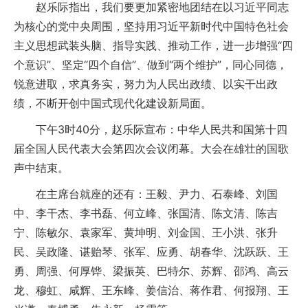
赵乐际指出，我们要更加紧密地团结在以习近平同志
为核心的党中央周围，坚持用习近平新时代中国特色社会
主义思想武装头脑、指导实践、推动工作，进一步增强“四
个意识”、坚定“四个自信”、做到“两个维护”，同心同德，
锐意进取，求真务实，努力为人民出政绩、以实干出政
绩，不断开创中国式现代化建设新局面。
下午3时40分，赵乐际宣布：中华人民共和国第十四
届全国人民代表大会第四次会议闭幕。大会在雄壮的国歌
声中结束。
在主席台就座的还有：王毅、尹力、石泰峰、刘国
中、李干杰、李书磊、何立峰、张国清、陈文清、陈吉
宁、陈敏尔、袁家军、黄坤明、刘金国、王小洪、张升
民、吴政隆、谌贻琴、张军、应勇、胡春华、沈跃跃、王
勇、周强、何厚铧、梁振英、巴特尔、苏辉、邵鸿、高云
龙、穆虹、咸辉、王东峰、姜信治、蒋作君、何报翔、王