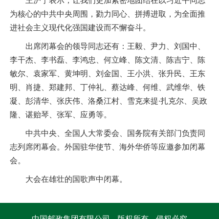
王沪宁表示，让我们更加紧密地团结在以习近平同志
为核心的中共中央周围，勠力同心、拼搏进取，为全面推
进社会主义现代化强国建设而不懈奋斗。
出席闭幕会的领导同志还有：王毅、尹力、刘国中、
李干杰、李书磊、李鸿忠、何立峰、陈文清、陈吉宁、陈
敏尔、袁家军、黄坤明、刘金国、王小洪、张升民、王东
明、肖捷、郑建邦、丁仲礼、蔡达峰、何维、武维华、铁
凝、彭清华、张庆伟、洛桑江村、雪克来提·扎克尔、吴政
隆、谌贻琴、张军、应勇等。
中共中央、全国人大常委会、国务院有关部门负责同
志列席闭幕会。外国驻华使节、海外华侨等应邀参加闭幕
会。
大会在雄壮的国歌声中闭幕。
中国邮政集团有限公司 版权所有 侵权必究