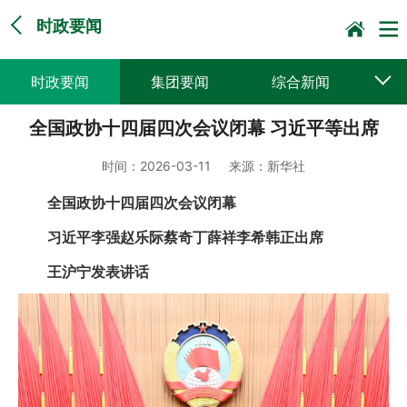
时政要闻
时政要闻
集团要闻
综合新闻
全国政协十四届四次会议闭幕 习近平等出席
媒体聚焦
党建动态
普遍服务
时间：
2026-03-11
来源：
新华社
科技创新
企业文化
一线风采
全国政协十四届四次会议闭幕
集邮报道
习近平李强赵乐际蔡奇丁薛祥李希韩正出席
王沪宁发表讲话