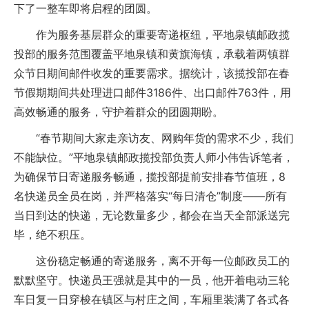
下了一整车即将启程的团圆。
作为服务基层群众的重要寄递枢纽，平地泉镇邮政揽
投部的服务范围覆盖平地泉镇和黄旗海镇，承载着两镇群
众节日期间邮件收发的重要需求。据统计，该揽投部在春
节假期期间共处理进口邮件3186件、出口邮件763件，用
高效畅通的服务，守护着群众的团圆期盼。
“春节期间大家走亲访友、网购年货的需求不少，我们
不能缺位。”平地泉镇邮政揽投部负责人师小伟告诉笔者，
为确保节日寄递服务畅通，揽投部提前安排春节值班，8
名快递员全员在岗，并严格落实“每日清仓”制度——所有
当日到达的快递，无论数量多少，都会在当天全部派送完
毕，绝不积压。
这份稳定畅通的寄递服务，离不开每一位邮政员工的
默默坚守。快递员王强就是其中的一员，他开着电动三轮
车日复一日穿梭在镇区与村庄之间，车厢里装满了各式各