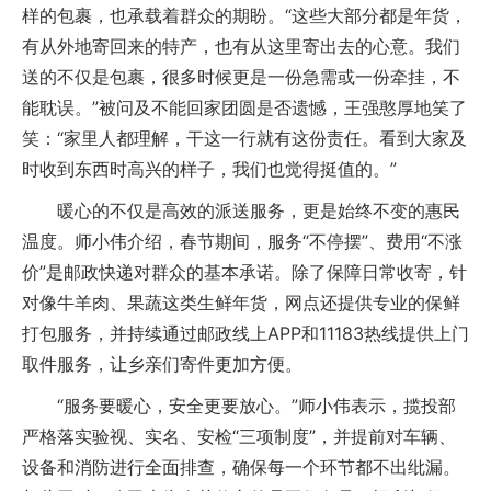
样的包裹，也承载着群众的期盼。“这些大部分都是年货，
有从外地寄回来的特产，也有从这里寄出去的心意。我们
送的不仅是包裹，很多时候更是一份急需或一份牵挂，不
能耽误。”被问及不能回家团圆是否遗憾，王强憨厚地笑了
笑：“家里人都理解，干这一行就有这份责任。看到大家及
时收到东西时高兴的样子，我们也觉得挺值的。”
暖心的不仅是高效的派送服务，更是始终不变的惠民
温度。师小伟介绍，春节期间，服务“不停摆”、费用“不涨
价”是邮政快递对群众的基本承诺。除了保障日常收寄，针
对像牛羊肉、果蔬这类生鲜年货，网点还提供专业的保鲜
打包服务，并持续通过邮政线上APP和11183热线提供上门
取件服务，让乡亲们寄件更加方便。
“服务要暖心，安全更要放心。”师小伟表示，揽投部
严格落实验视、实名、安检“三项制度”，并提前对车辆、
设备和消防进行全面排查，确保每一个环节都不出纰漏。