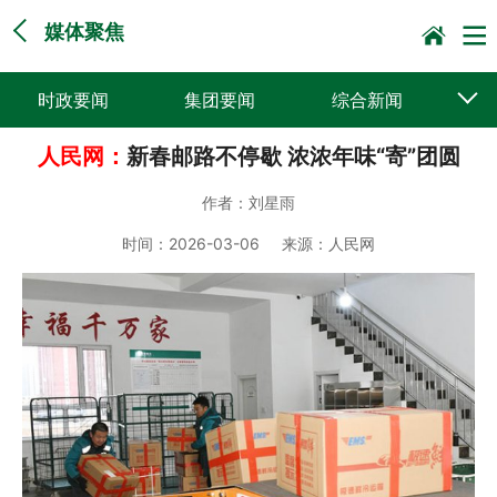
媒体聚焦
时政要闻
集团要闻
综合新闻
人民网：
新春邮路不停歇 浓浓年味“寄”团圆
媒体聚焦
党建动态
普遍服务
作者：
刘星雨
科技创新
企业文化
一线风采
时间：
2026-03-06
来源：
人民网
集邮报道