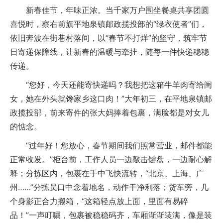
新春佳节，年味正浓。当千家万户围坐餐桌共享团圆
喜悦时，察右前旗平地泉镇邮政揽投部的“绿衣使者”们，
依旧奔波在街巷村落间，以“春节不打烊”的坚守，筑牢节
日寄递保障线，让新春的温暖与牵挂，随每一件快递稳稳
传递。
“您好，今天还能寄快递吗？我想把这箱牛羊肉寄给闺
女，她在外头就馋家乡这口肉！”大年初三，在平地泉镇邮
政揽投部，前来寄件的张大妈捧着包裹，满脸都是对女儿
的惦念。
“过年好！您放心，春节期间我们照常营业，邮件都能
正常收发。”柜台前，工作人员一边敲击键盘，一边耐心解
释；分拣区内，包裹在手中飞快流转，“北京、上海、广
州……”分拣员口中念着地名，动作干净利落；货车旁，几
个身影正合力搬箱，“这箱轻点放上面，里面有易碎
品！”一声叮嘱，包裹被稳稳码齐，车厢渐渐装满，像是装