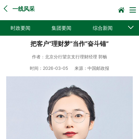
一线风采
时政要闻
集团要闻
综合新闻
把客户“理财梦”当作“奋斗锚”
媒体聚焦
党建动态
普遍服务
作者：
北京分行望京支行理财经理 郭畅
科技创新
企业文化
一线风采
时间：
2026-03-05
来源：
中国邮政报
集邮报道