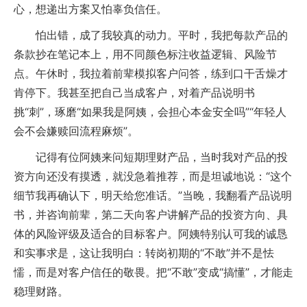
心，想递出方案又怕辜负信任。
怕出错，成了我较真的动力。平时，我把每款产品的
条款抄在笔记本上，用不同颜色标注收益逻辑、风险节
点。午休时，我拉着前辈模拟客户问答，练到口干舌燥才
肯停下。我甚至把自己当成客户，对着产品说明书
挑“刺”，琢磨“如果我是阿姨，会担心本金安全吗”“年轻人
会不会嫌赎回流程麻烦”。
记得有位阿姨来问短期理财产品，当时我对产品的投
资方向还没有摸透，就没急着推荐，而是坦诚地说：“这个
细节我再确认下，明天给您准话。”当晚，我翻看产品说明
书，并咨询前辈，第二天向客户讲解产品的投资方向、具
体的风险评级及适合的目标客户。阿姨特别认可我的诚恳
和实事求是，这让我明白：转岗初期的“不敢”并不是怯
懦，而是对客户信任的敬畏。把“不敢”变成“搞懂”，才能走
稳理财路。