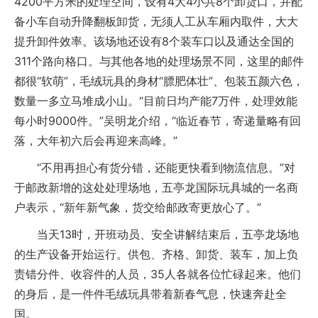
4200平方米的处理空间，设有4大4小共8个卸货口，并配
备小车自动升降翻板卸货，无须人工从车厢内取件，大大
提升卸件效率。该场地还设有8个装车口以及通达全国的
311个路向格口。与其他各地的处理场景不同，这里的邮件
都很“软萌”，毛绒玩具的身材“膘肥体壮”、包装五颜六色，
数量一多立马堆成小山。“目前日均产能7万件，处理效能
每小时9000件。”吴明龙介绍，“临近春节，寄递量略有回
落，大年初六后会再迎来高峰。”
“不用再担心有货分错，还能更快看到物流信息。”对
于邮政新增的这处处理场地，五亭龙国际玩具城的一名商
户表示，“新年新气象，货交给邮政寄更放心了。”
当天13时，开班动员、安全讲解结束后，五亭龙场地
的生产设备开始运行。供包、齐格、卸货、装车，加上负
责错分件、收容件的人员，35人各就各位忙碌起来。他们
的身后，是一件件毛绒玩具带着新春气息，快速奔赴全
国。