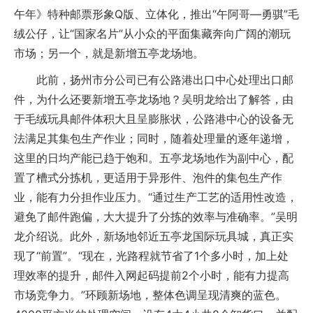
午年》特种邮票形象Q版、立体化，推出“午阿哥—勇骐”毛
绒公仔，让“国家名片”从小众的平面集藏奔向广阔的潮玩
市场；另一个，就是新增五亭龙场地。
此前，扬州市分公司已有公路港出口中心处理出口邮
件，为什么还要新增五亭龙场地？吴明龙给出了解答，由
于毛绒玩具邮件体积大且呈膨胀状，公路港中心的设备无
法满足其集包生产作业；同时，随着处理量的逐年递增，
这里的日均产能已趋于饱和。五亭龙场地作为副中心，配
置了槽式分拣机，更适用于异形件、泡件的集包生产作
业，能有力分担作业压力。“通过生产工艺的适用性改造，
避免了邮件跑偏，大大提升了分拣的效率与准确率。”吴明
龙介绍说。此外，新场地邻近五亭龙国际玩具城，真正实
现了“前置”。“现在，光路程就节省了1个多小时，加上处
理效率的提升，邮件入网起码提前2个小时，能有力提高
市场竞争力。”环顾新场地，整体色调呈现清爽的蓝色。