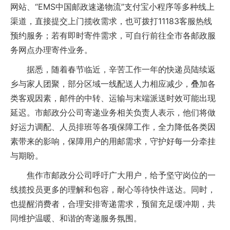
网站、“EMS中国邮政速递物流”支付宝小程序等多种线上
渠道，直接提交上门揽收需求，也可拨打11183客服热线
预约服务；若有即时寄件需求，可自行前往全市各邮政服
务网点办理寄件业务。
据悉，随着春节临近，辛苦工作一年的快递员陆续返
乡与家人团聚，部分区域一线配送人力相应减少，叠加各
类客观因素，邮件的中转、运输与末端派送时效可能出现
延迟。市邮政分公司寄递业务相关负责人表示，他们将做
好运力调配、人员排班等各项保障工作，全力降低各类因
素带来的影响，保障用户的用邮需求，守护好每一分牵挂
与期盼。
焦作市邮政分公司呼吁广大用户，给予坚守岗位的一
线揽投员更多的理解和包容，耐心等待快件送达。同时，
也提醒消费者，合理安排寄递需求，预留充足缓冲期，共
同维护温暖、和谐的寄递服务氛围。