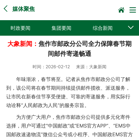
媒体聚焦
时政要闻
集团要闻
综合新闻
大象新闻：
焦作市邮政分公司全力保障春节期
媒体聚焦
党建动态
普遍服务
间邮件寄递畅通
科技创新
企业文化
一线风采
时间：
2026-02-12
来源：
大象新闻
集邮报道
年味渐浓，春节将至。记者从焦作市邮政分公司了解
到，该公司将在春节期间持续提供邮件揽收、派送服务，
让市民在新春佳节享受便捷、可靠的寄递服务，用实际行
动诠释“人民邮政为人民”的服务宗旨。
为方便广大用户，焦作市邮政分公司提供多元化寄件
选择，用户可通过“中国邮政”或“EMS官方APP”、“EMS中
国邮政速递物流”微信公众号或小程序、中国邮政EMS官方