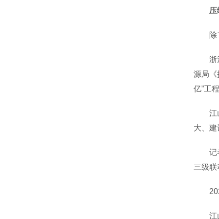
压
除了普
浙江江
源局《
亿”工
江山蓄
大、建
记者调
三级联
202
江山蓄