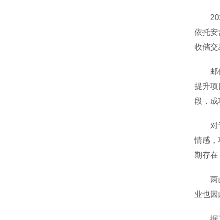
202
依托安
收储交
邮储银
提升项
段，成
对于该
情感，
期存在
两山公
业也因
据了解