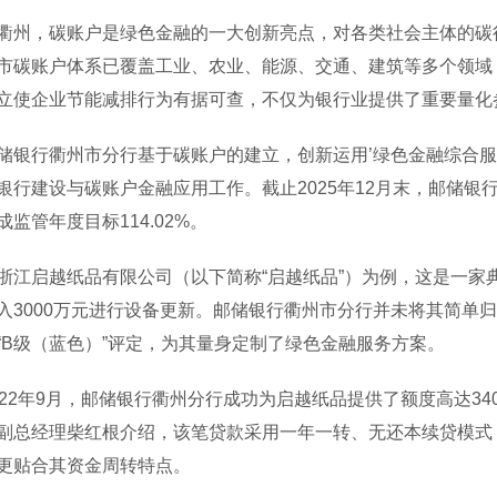
，碳账户是绿色金融的一大创新亮点，对各类社会主体的碳行
市碳账户体系已覆盖工业、农业、能源、交通、建筑等多个领域，超
立使企业节能减排行为有据可查，不仅为银行业提供了重要量化
行衢州市分行基于碳账户的建立，创新运用’绿色金融综合服
银行建设与碳账户金融应用工作。截止2025年12月末，邮储银行碳
成监管年度目标114.02%。
启越纸品有限公司（以下简称“启越纸品”）为例，这是一家典
入3000万元进行设备更新。邮储银行衢州市分行并未将其简单
“B级（蓝色）”评定，为其量身定制了绿色金融服务方案。
2年9月，邮储银行衢州分行成功为启越纸品提供了额度高达340
副总经理柴红根介绍，该笔贷款采用一年一转、无还本续贷模式，
更贴合其资金周转特点。