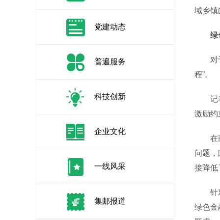
域乡镇
党建动态
绿
对于一
普遍服务
程”。
科技创新
记者调
激励约
企业文化
在商业
问题，
一线风采
接降低
针对绿
集邮报道
绿色金