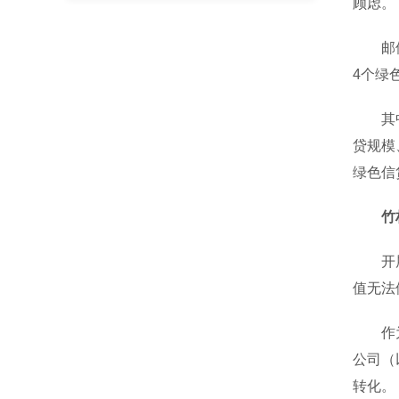
顾虑。
邮储银
4个绿
其中，
贷规模
绿色信
竹
开展绿
值无法
作为“
公司（
转化。