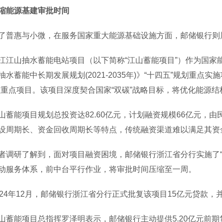
缩能源基建审批时间
惠与小微，在服务国家重大能源基础设施方面，邮储银行则展
山抽水蓄能电站项目（以下简称“江山蓄能项目”）作为国家
抽水蓄能中长期发展规划(2021-2035年)》“十四五”规划重
程重点项目。该项目深度契合国家“双碳”战略目标，将优化能源
能项目规划总投资达82.60亿元，计划融资规模66亿元，由
设周期长、资金回收周期长等特点，传统融资渠道难以满足其资
研了解到，面对项目融资困境，邮储银行浙江省分行实施了“三
动服务体系，前中台平行作业，将审批时间压缩至一周。
4年12月，邮储银行浙江省分行正式批复该项目15亿元贷款，
能项目总指挥罗泽明表示，邮储银行主动提供5.20亿元前期