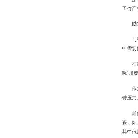
了竹产
助
与纯绿
中需要
在浙江
称“超
作为全
转压力
邮储银
资，如
其中低