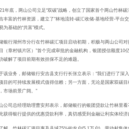
1年底，两山公司立足“双碳”战略，创立了国家首个两山竹林
吉丰富的竹林资源，建立了“林地流转-碳汇收储-基地经营-平台
易为基础的“共富”模式。
行湖州市分行在竹林碳汇项目启动初期，积极与两山公司对接
目（章村镇片区）”首个完成审批的金融机构，银团授信额度10
功破解了项目前期有效担保不足的难题。
业务，邮储银行安吉县支行行长张立表示：“我们进行了深入
项目的可持续发展模式值得信赖；另一方面，无论是国家双碳目
，市场前景广阔。”
司总经理助理曹安邦表示，邮储银行的银团贷款让竹林里看不
此获得银行提供的优惠贷款利率，真切感受到金融让利实体经济
，竹林碳汇项目惠及县域75%的农户(5.1万户)，带动村集体年