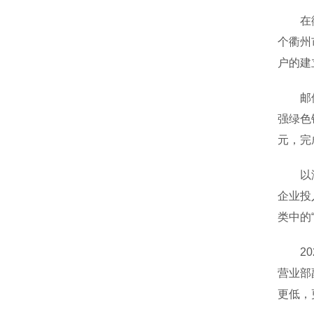
在衢州
个衢州
户的建
邮储银
强绿色
元，完
以浙江
企业投
类中的
202
营业部
更低，