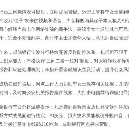
工察觉情况可疑后，立即提高警惕。运营主管将李女士请到理
件收到“侄子”发来的视频和语音，声音样貌与其侄子本人极为相
耐心解释当前电信网络诈骗的新手法，建议李女士通过其他可靠
作，完全不知晓此事。此时李女士才恍然大悟，意识到自己险些
，邮储银行宁波分行持续完善反诈防控体系，包括但不限于：
工识别能力；严格执行“三问二看一核对”制度，对大额转账和异
报告和应急处理机制；积极开展金融知识普及活动，提升公众风
拦截诈骗后，网点工作人员协助李女士保存相关证据，并指导其
机制，及时向公安机关报告案件线索，为打击电信网络诈骗犯罪
行宁波分行温馨提示：凡是接到自称亲友通过社交软件添加好
系方式或见面进行核实。AI换脸、拟声技术虽能模仿外貌声音
及时拨打反诈专线96110咨询，或到银行网点寻求帮助。