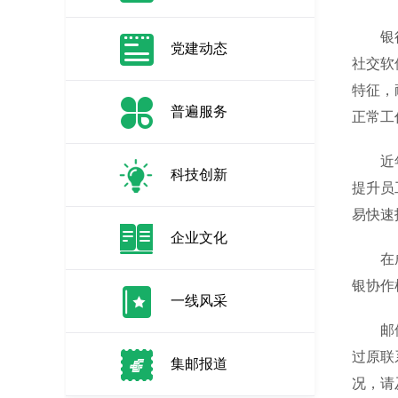
银行员
党建动态
社交软
特征，
普遍服务
正常工
近年来
科技创新
提升员
易快速
企业文化
在成功
银协作
一线风采
邮储银
过原联
集邮报道
况，请