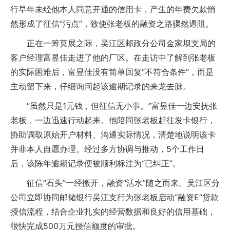
行早年未经他本人同意开通的信用卡，产生的年费欠款悄
然形成了征信“污点”，致使张老板的融资之路骤然遇阻。
正在一筹莫展之际，吴江区邮政分公司金家坝支局的
客户经理富昱佳走进了他的厂区。在走访中了解到张老板
的实际困难后，富昱佳没有简单回复“不符合条件”，而是
主动留下来，仔细询问起该逾期记录的来龙去脉。
“虽然只是1元钱，但征信无小事。”富昱佳一边安抚张
老板，一边迅速行动起来。他陪同张老板赶往发卡银行，
协助调取原始开户材料、沟通实际情况，清楚地说明该卡
并非本人自愿办理。经过多方协调与推动，5个工作日
后，该陈年逾期记录便被顺利标注为“已纠正”。
征信“石头”一经搬开，融资“活水”随之而来。吴江区分
公司立即协同邮储银行吴江支行为张老板启动“融资E”贷款
授信流程，结合企业扎实的经营数据和良好的信用基础，
很快完成500万元授信额度的审批。