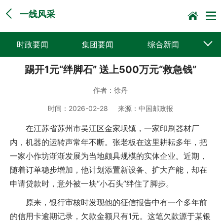
一线风采
时政要闻
集团要闻
综合新闻
踢开1元“绊脚石” 送上500万元“救急钱”
媒体聚焦
党建动态
普遍服务
作者：
徐丹
科技创新
企业文化
一线风采
时间：
2026-02-28
来源：
中国邮政报
集邮报道
在江苏省苏州市吴江区金家坝镇，一家印刷器材厂
内，机器的运转声常年不断。张老板在这里耕耘多年，把
一家小作坊渐渐发展为当地颇具规模的实体企业。近期，
随着订单稳步增加，他计划添置新设备、扩大产能，却在
申请贷款时，意外被一块“小石头”绊住了脚步。
原来，银行审核时发现他的征信报告中有一个多年前
的信用卡逾期记录，欠款金额只有1元。这笔欠款源于某银