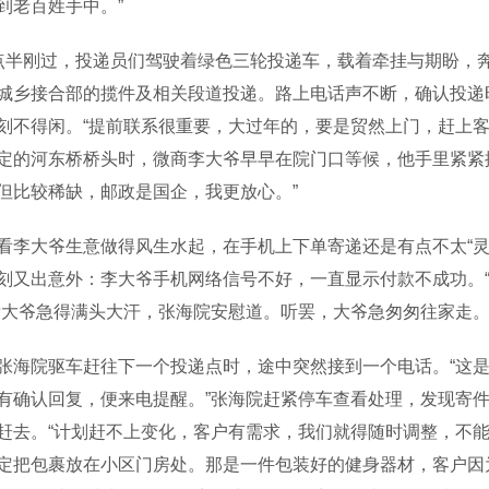
到老百姓手中。”
刚过，投递员们驾驶着绿色三轮投递车，载着牵挂与期盼，奔
城乡接合部的揽件及相关段道投递。路上电话声不断，确认投递
刻不得闲。“提前联系很重要，大过年的，要是贸然上门，赶上客
定的河东桥桥头时，微商李大爷早早在院门口等候，他手里紧紧
但比较稀缺，邮政是国企，我更放心。”
大爷生意做得风生水起，在手机上下单寄递还是有点不太“灵
刻又出意外：李大爷手机网络信号不好，一直显示付款不成功。
看大爷急得满头大汗，张海院安慰道。听罢，大爷急匆匆往家走。
院驱车赶往下一个投递点时，途中突然接到一个电话。“这是
有确认回复，便来电提醒。”张海院赶紧停车查看处理，发现寄
赶去。“计划赶不上变化，客户有需求，我们就得随时调整，不能
定把包裹放在小区门房处。那是一件包装好的健身器材，客户因