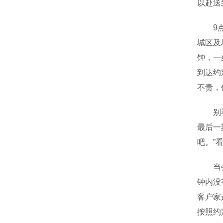
以赴送
9点半
城区及
钟，一
到达约
不贵，
别看李
最后一
吧。”
当张海
钟内没
客户家
按照约