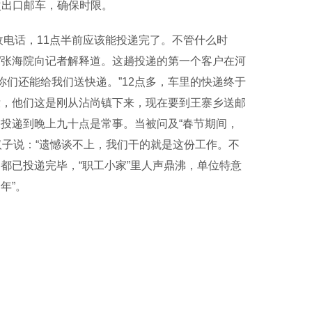
次出口邮车，确保时限。
电话，11点半前应该能投递完了。不管什么时
”张海院向记者解释道。这趟投递的第一个客户在河
你们还能给我们送快递。”12点多，车里的快递终于
没，他们这是刚从沾尚镇下来，现在要到王寨乡送邮
投递到晚上九十点是常事。当被问及“春节期间，
汉子说：“遗憾谈不上，我们干的就是这份工作。不
都已投递完毕，“职工小家”里人声鼎沸，单位特意
年”。