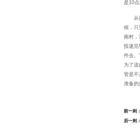
是10
从揽投
候，只
南村，
投递完
件去。
为了送
管是不
准备的