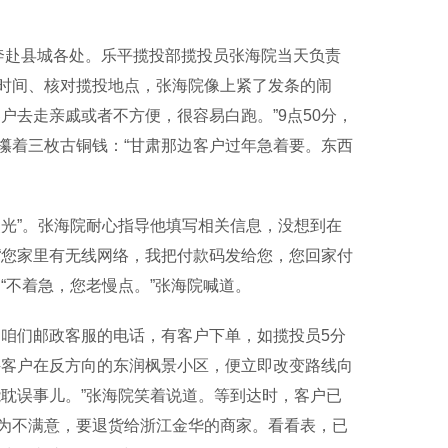
赴县城各处。乐平揽投部揽投员张海院当天负责
时间、核对揽投地点，张海院像上紧了发条的闹
户去走亲戚或者不方便，很容易白跑。”9点50分，
攥着三枚古铜钱：“甘肃那边客户过年急着要。东西
光”。张海院耐心指导他填写相关信息，没想到在
“您家里有无线网络，我把付款码发给您，您回家付
“不着急，您老慢点。”张海院喊道。
咱们邮政客服的电话，有客户下单，如揽投员5分
件客户在反方向的东润枫景小区，便立即改变路线向
耽误事儿。”张海院笑着说道。等到达时，客户已
为不满意，要退货给浙江金华的商家。看看表，已