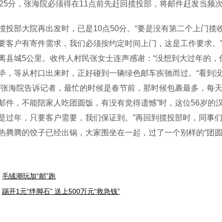
点25分，张海院必须得在11点前先赶回揽投部，将邮件赶发当频
部大院再出发时，已是10点50分。“要是没有第二个上门揽收
要客户有寄件需求，我们必须按约定时间上门，这是工作要求。
离县城5公里。收件人村民张女士连声感谢：“没想到大过年的，
毕，等从村口出来时，正好碰到一辆绿色邮车疾驰而过。“看到
”张海院告诉记者，最忙的时候是春节前，那时候包裹最多，每天
邮件，不能陪家人吃团圆饭，有没有觉得遗憾”时，这位56岁的
是过年，只要客户需要，我们保证到。”再回到揽投部时，同事们
热腾腾的饺子已经出锅，大家围坐在一起，过了一个别样的“团圆
毛绒潮玩加“邮”跑
踢开1元“绊脚石” 送上500万元“救急钱”