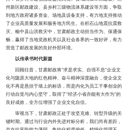
州新区邮政建设、县乡村三级物流体系建设等方面，争取
到地方政府诸多资金、场地及设备支持，有力地支持推动
了企业高质量发展和服务地方民生。在积石山地震抗震救
灾、榆中县山洪救灾中，甘肃邮政主动担当作为、保通保
畅，赢得了当地党政机关以及社会各界的一致好评，有力
营造了邮政发展的良好外部环境。
以传承书时代新篇
回顾往昔，甘肃邮政将“求是求实、自强不息”企业文
化与陇原大地的红色精神、奋斗精神深度融合，使企业文
化不再是悬挂于墙上的标语，而是内化为员工干事创业的
行动自觉与内心坚守，取得了“经济小省亦能有大作为”的
良好成效，全方位增强了企业文化自信。
审视当下，甘肃邮政正处于攻坚克难、转型升级的关
键时期。通过与行业内外先进对标分析，我们尚有差距，
存在抗风险能力薄弱、集约化程度偏低、精细化管理不