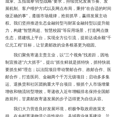
成掌、五指成拳’转型战略”要求，持续优化发展节奏、发
展机制、客户维护方式以及网点布局，秉持“在合适的时间
做正确的事”，遵循市场规律，抢前抓早，赢得发展主动
权。我们坚持推进生态金融转型与财富金融转型以提升能
力，构建“智慧商超、智慧校园”等应用场景，打造网点微
生态，搭建线上平台，实现全方位引流，提前达成余额“千
亿元工程”目标，让甘肃邮政的业务根基更为稳固。
我们聚焦寄递主责主业，以“三个视角”找差距，因地
制宜推进“六大抓手”，提出“抓生鲜就是抓特快，抓特快就
要抓生鲜”理念；以法院项目带动警邮合作、政邮合作、医
邮合作，打造医药、金融两个千万元级项目；启动多多集
运、退换货和社区团购重大平台项目，狠抓个人市场增量
增收和物流转型增效，寄递收入近年增幅排名保持全国邮
政前列，甘肃邮政寄递发展的步子迈得更为自信从容。
我们大力营造良好发展环境，积极争取政府政策支
持，在乡村寄递物流公益性岗位、县域商业体系建设、兰