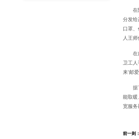
在随州
分发给
口罩、
人王师
在广水
卫工人
来‘邮
据了解
能取暖
宽服务