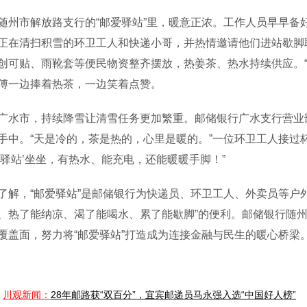
市解放路支行的“邮爱驿站”里，暖意正浓。工作人员早早备
正在清扫积雪的环卫工人和快递小哥，并热情邀请他们进站歇脚
创可贴、雨靴套等便民物资整齐摆放，热姜茶、热水持续供应。“
傅一边捧着热茶，一边笑着点赞。
市，持续降雪让清雪任务更加繁重。邮储银行广水支行营业部
手中。“天是冷的，茶是热的，心里是暖的。”一位环卫工人接过
爱驿站’坐坐，有热水、能充电，还能暖暖手脚！”
，“邮爱驿站”是邮储银行为快递员、环卫工人、外卖员等户外
、热了能纳凉、渴了能喝水、累了能歇脚”的便利。邮储银行随
覆盖面，努力将“邮爱驿站”打造成为连接金融与民生的暖心桥梁
川观新闻：
28年邮路获“双百分”，宜宾邮递员马永强入选“中国好人榜”