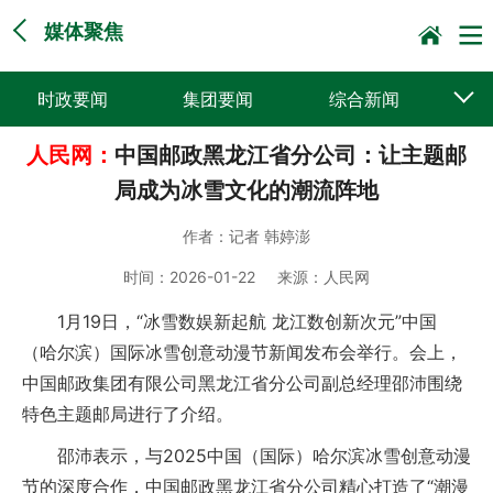
媒体聚焦
时政要闻
集团要闻
综合新闻
人民网：
中国邮政黑龙江省分公司：让主题邮
媒体聚焦
党建动态
普遍服务
局成为冰雪文化的潮流阵地
科技创新
企业文化
一线风采
作者：
记者 韩婷澎
集邮报道
时间：
2026-01-22
来源：
人民网
1月19日，“冰雪数娱新起航 龙江数创新次元”中国
（哈尔滨）国际冰雪创意动漫节新闻发布会举行。会上，
中国邮政集团有限公司黑龙江省分公司副总经理邵沛围绕
特色主题邮局进行了介绍。
邵沛表示，与2025中国（国际）哈尔滨冰雪创意动漫
节的深度合作，中国邮政黑龙江省分公司精心打造了“潮漫