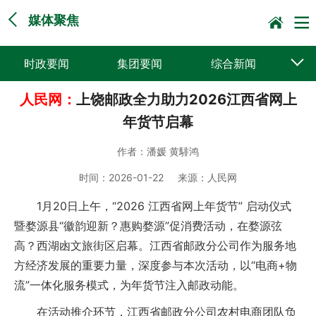
媒体聚焦
时政要闻
集团要闻
综合新闻
人民网：
上饶邮政全力助力2026江西省网上
媒体聚焦
党建动态
普遍服务
年货节启幕
科技创新
企业文化
一线风采
作者：
潘媛 黄騑鸿
集邮报道
时间：
2026-01-22
来源：
人民网
1月20日上午，“2026 江西省网上年货节” 启动仪式
暨婺源县“徽韵迎新？惠购婺源”促消费活动，在婺源弦
高？西湖凼文旅街区启幕。江西省邮政分公司作为服务地
方经济发展的重要力量，深度参与本次活动，以“电商+物
流”一体化服务模式，为年货节注入邮政动能。
在活动推介环节，江西省邮政分公司农村电商团队负