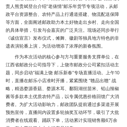
责人熊贵斌登台介绍“老俵情”邮乐年货节专项活动，从邮
政平台资源整合、农特产品上行通道搭建、物流配送保障
等方面，全面阐述邮政助力本土好物走出乡村、走向全国
的具体举措，引发与会嘉宾的广泛关注。现场还同步举行
《诚信宣言》发布仪式，傩舞、徽剧等独具地方特色的非
遗表演轮番上演，为活动增添了浓厚的新春氛围。
作为本次活动的核心参与方与重要服务支撑单位，在
江西省邮政分公司指导下，上饶市邮政分公司紧扣活动主
题，同步启动“福满上饶 邮乐新春”专场直播活动。上午10
时，直播在邮乐小店准时开播，紧紧围绕 “赣品出赣” 战
略，精选婺源香菇、婺源木耳、鄱阳湖丝苗米、铅山辣椒
酱等多款本土优质农特产品，以专属优惠价格回馈广大消
费者。为扩大活动影响力，邮政团队提前通过多渠道开展
预热宣传，直播间内设置多轮抽奖互动环节，吸引了大批
消费者在线观看、踊跃下单，活动累计实现销售额6万余