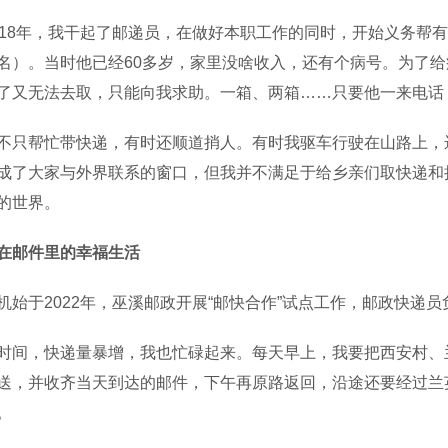
8年，我干起了邮递员，在做好本职工作的同时，开始义务帮有
名）。当时他已经60多岁，家里没啥收入，还有个病号。为了
了又无法去取，只能向我求助。一箱、两箱……只要他一来电话
帮忙带快递，有时还顺道捎人。有时我驱车行驶在山路上，远
成了大家与外界联系的窗口，但我并不满足于给乡亲们取快递和
的世界。
在邮件里的幸福生活
于2022年，巫溪邮政开展“邮快合作”试点工作，邮政快递
，快递量暴增，我也忙碌起来。每天早上，我要把西安村、兰
送，并收齐当天到达的邮件，下午再原路返回，沿途还要经过兰
。