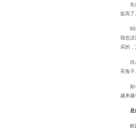
在崖壁
提高了
60岁
我也没
买的，
自从快
买兔子
如今，
越来越
是
邮路不