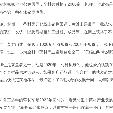
家家户户都种贝母，全村共种植了2000亩。以往丰收后都是
高不说，药材还总被压价。
村后，一些村民开辟线上销售渠道，黄维山是最早一批试水者
的形态、长势，以及后期粗加工过程、成品等，在网上获得了不
黄维山线上销售了1000多斤湿贝母和200斤干贝母，比线下
障，也进一步为全村中药材产业发展创造空间。”黄维山时常感
是获益者之一。他是2020年回村种贝母的，他也爱拍视频在
也会寄样品供对方参考。如果客户还想进一步合作，他就邀请对
品后便决定实地考察，最终签下了2吨贝母的收购合同。去年以
。
工多年的蒋长军是2022年回村的。看见村里中药材产业发展
发展产业。”蒋长军经常感叹，以前村里一座山连着一座山，买