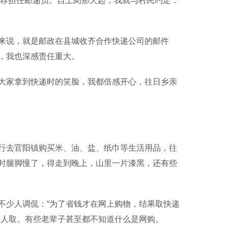
荐担任邮递员。自上岗那天起，我就与村民约定：
单来说，就是邮政在县城收齐合作快递公司的邮件
，我也深感责任重大。
家拿到快递时的笑脸，我都倍感开心，往日乡亲
去官阳镇购买米、油、盐、纸巾等生活用品，往
时腿脚慢了，得走到晚上，山里一片漆黑，还有些
少人调侃：“为了省钱才在网上购物，结果取快递
没人取。有些老辈子甚至都不知道什么是网购。