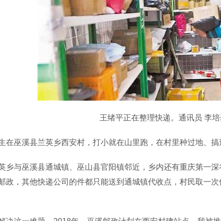
王绪平正在整理快递。通讯员 李培
巫溪县兰英乡西安村，打小就在山里跑，在村里种过地、搞过
与巫溪县通城镇、巫山县官阳镇邻近，乡内还有重庆第一深谷
邮政，其他快递公司的件都只能送到通城镇代收点，村民取一次