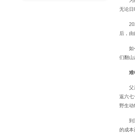
为解决
无论日
202
后，由
如今，
们翻山
难
父亲王
返六七
野生动
到通城
的成本