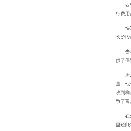
西安村
行费用
快递进
长阶段
去年，
供了保
唐旭也
量，他
收到样
致了富
在外务
里还能