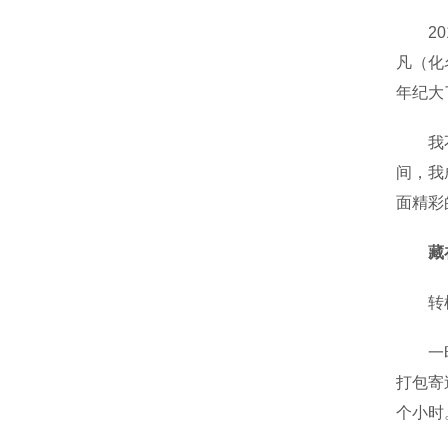
201
凡（化
年纪大
我不只
间，我
面精彩
藏
转机始
一时间
打包寄
个小时