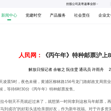
控股公司及寄递事业部
新闻中心
党建时空
产品服务
社会责任
企业文
人民网：
《丙午年》特种邮票沪上8
解放日报记者 余敏之 阮佳雯 通讯员 许雨舟
2
晨5时，夜色未褪，黄浦区柳林路156号龙门路邮政支局营业
候，等待6时30分《丙午年》特种邮票发售。
今朝天不亮就赶过来了，就想第一时间拿到这枚马年邮票，再
“马到成功”的好彩头送给亲朋好友，作为新年祝福。对于许多资