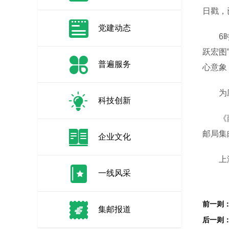
日戳，
党建动态
6时3
跃宏图
普遍服务
心意象
为应对
科技创新
《丙午
邮局集
企业文化
上海市
一线风采
集邮报道