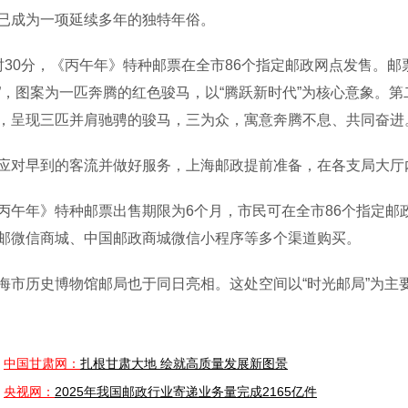
已成为一项延续多年的独特年俗。
0分，《丙午年》特种邮票在全市86个指定邮政网点发售。邮票
”，图案为一匹奔腾的红色骏马，以“腾跃新时代”为核心意象。第二
，呈现三匹并肩驰骋的骏马，三为众，寓意奔腾不息、共同奋进。既
早到的客流并做好服务，上海邮政提前准备，在各支局大厅
年》特种邮票出售期限为6个月，市民可在全市86个指定邮
邮微信商城、中国邮政商城微信小程序等多个渠道购买。
历史博物馆邮局也于同日亮相。这处空间以“时光邮局”为主
中国甘肃网：
扎根甘肃大地 绘就高质量发展新图景
央视网：
2025年我国邮政行业寄递业务量完成2165亿件