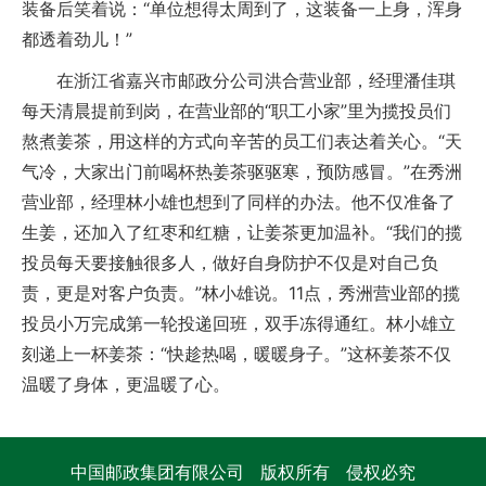
装备后笑着说：“单位想得太周到了，这装备一上身，浑身
都透着劲儿！”
在浙江省嘉兴市邮政分公司洪合营业部，经理潘佳琪
每天清晨提前到岗，在营业部的“职工小家”里为揽投员们
熬煮姜茶，用这样的方式向辛苦的员工们表达着关心。“天
气冷，大家出门前喝杯热姜茶驱驱寒，预防感冒。”在秀洲
营业部，经理林小雄也想到了同样的办法。他不仅准备了
生姜，还加入了红枣和红糖，让姜茶更加温补。“我们的揽
投员每天要接触很多人，做好自身防护不仅是对自己负
责，更是对客户负责。”林小雄说。11点，秀洲营业部的揽
投员小万完成第一轮投递回班，双手冻得通红。林小雄立
刻递上一杯姜茶：“快趁热喝，暖暖身子。”这杯姜茶不仅
温暖了身体，更温暖了心。
中国邮政集团有限公司 版权所有 侵权必究