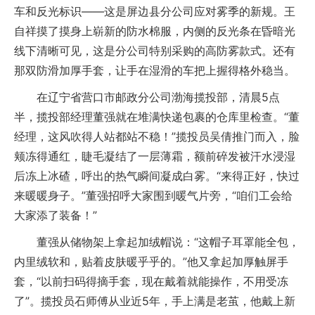
车和反光标识——这是屏边县分公司应对雾季的新规。王
自祥摸了摸身上崭新的防水棉服，内侧的反光条在昏暗光
线下清晰可见，这是分公司特别采购的高防雾款式。还有
那双防滑加厚手套，让手在湿滑的车把上握得格外稳当。
在辽宁省营口市邮政分公司渤海揽投部，清晨5点
半，揽投部经理董强就在堆满快递包裹的仓库里检查。“董
经理，这风吹得人站都站不稳！”揽投员吴倩推门而入，脸
颊冻得通红，睫毛凝结了一层薄霜，额前碎发被汗水浸湿
后冻上冰碴，呼出的热气瞬间凝成白雾。“来得正好，快过
来暖暖身子。”董强招呼大家围到暖气片旁，“咱们工会给
大家添了装备！”
董强从储物架上拿起加绒帽说：“这帽子耳罩能全包，
内里绒软和，贴着皮肤暖乎乎的。”他又拿起加厚触屏手
套，“以前扫码得摘手套，现在戴着就能操作，不用受冻
了”。揽投员石师傅从业近5年，手上满是老茧，他戴上新