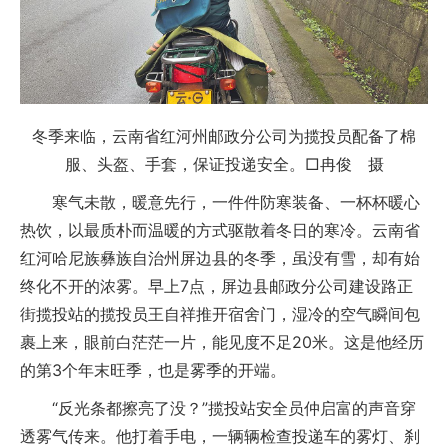
冬季来临，云南省红河州邮政分公司为揽投员配备了棉
服、头盔、手套，保证投递安全。□冉俊 摄
寒气未散，暖意先行，一件件防寒装备、一杯杯暖心
热饮，以最质朴而温暖的方式驱散着冬日的寒冷。云南省
红河哈尼族彝族自治州屏边县的冬季，虽没有雪，却有始
终化不开的浓雾。早上7点，屏边县邮政分公司建设路正
街揽投站的揽投员王自祥推开宿舍门，湿冷的空气瞬间包
裹上来，眼前白茫茫一片，能见度不足20米。这是他经历
的第3个年末旺季，也是雾季的开端。
“反光条都擦亮了没？”揽投站安全员仲启富的声音穿
透雾气传来。他打着手电，一辆辆检查投递车的雾灯、刹