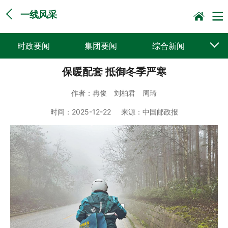
一线风采
时政要闻
集团要闻
综合新闻
保暖配套 抵御冬季严寒
媒体聚焦
党建动态
普遍服务
作者：
冉俊 刘柏君 周琦
科技创新
企业文化
一线风采
时间：
2025-12-22
来源：
中国邮政报
集邮报道