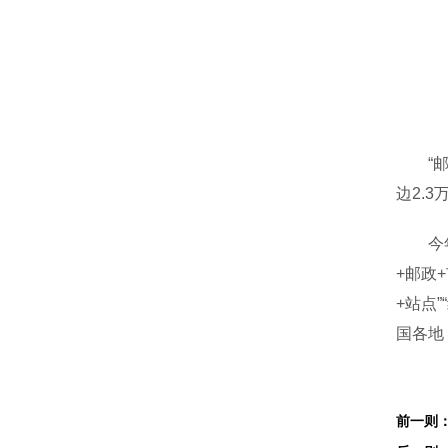
“邮政
边2.
今年以
+邮政
+站点
国各地