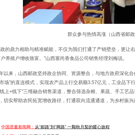
群众参与热情高涨（山西省邮政
的鼎力相助与精准赋能，不仅为我们打通了产销壁垒，更让右
3万户养殖户增收致富。”山西塞尚香食品公司销售经理刘梅说。
来，山西邮政坚持政企协同、资源整合，与地方政府深化合作
+市场”的直连模式，实现农产品上行交易额3.57亿元，工业品下行
”“线上+线下”三维融合销售渠道，整合筛选杂粮、果蔬、手工艺
，切实帮助农民拓宽增收路径，打通双向流通通道，为乡村振兴
中国质量新闻网：
从“邮路”到“网路” 一颗秋月梨的暖心旅程