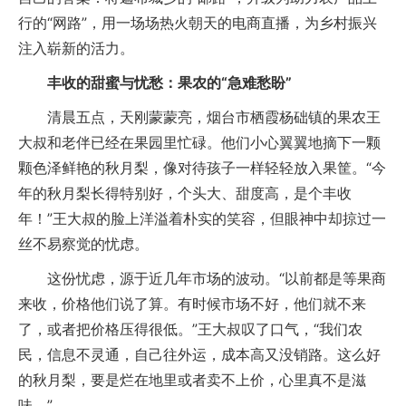
行的“网路”，用一场场热火朝天的电商直播，为乡村振兴
注入崭新的活力。
丰收的甜蜜与忧愁：果农的“急难愁盼”
清晨五点，天刚蒙蒙亮，烟台市栖霞杨础镇的果农王
大叔和老伴已经在果园里忙碌。他们小心翼翼地摘下一颗
颗色泽鲜艳的秋月梨，像对待孩子一样轻轻放入果筐。“今
年的秋月梨长得特别好，个头大、甜度高，是个丰收
年！”王大叔的脸上洋溢着朴实的笑容，但眼神中却掠过一
丝不易察觉的忧虑。
这份忧虑，源于近几年市场的波动。“以前都是等果商
来收，价格他们说了算。有时候市场不好，他们就不来
了，或者把价格压得很低。”王大叔叹了口气，“我们农
民，信息不灵通，自己往外运，成本高又没销路。这么好
的秋月梨，要是烂在地里或者卖不上价，心里真不是滋
味。”