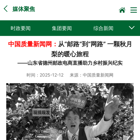
媒体聚焦
时政要闻
集团要闻
综合新闻
中国质量新闻网：
从“邮路”到“网路” 一颗秋月
媒体聚焦
党建动态
普遍服务
梨的暖心旅程
科技创新
企业文化
一线风采
——山东省德州邮政电商直播助力乡村振兴纪实
集邮报道
时间：
2025-12-12
来源：
中国质量新闻网