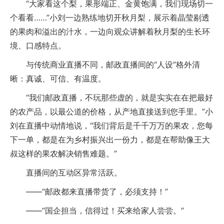
“大家看这个梨，果形端正、金黄饱满，我们现场切一
个看看……”小刘一边熟练地切开秋月梨，展示着晶莹剔透
的果肉和溢出的汁水，一边向观众讲解着秋月梨的生长环
境、口感特点。
与传统商业直播不同，邮政直播间的“人设”格外清
晰：真诚、可信、有温度。
“我们邮政直播，不玩那些虚的，就是实实在在把最好
的农产品，以最公道的价格，从产地直接送到您手里。”小
刘在直播中动情地说，“我们背后是千千万万的果农，您每
下一单，都是在为乡村振兴出一份力，都是在帮助像王大
叔这样的果农解决销售难题。”
直播间的互动区异常活跃。
——“邮政都来直播带货了，必须支持！”
——“国企担当，信得过！买来给家人尝尝。”