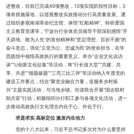
进整改，目前已完成49项整改，13项实现阶段性目标，3
项有措施落地，以巡视整改实效推动分行高质量发展。通
过组织参观南湖革命纪念馆、体悟“红船精神”、聆听爱国
主义教育党课等，宁波分行全体党员领导干部深刻感悟“开
天辟地、敢为人先”的首创精神和“坚定理想、百折不挠”的
奋斗意志，强化“立党为公、忠诚为民”的使命担当，在学
思践悟中领悟高效执行的重要意义。举办“企业文化说访
谈”“U创新文化征集”等活动，将“行长值大堂”“共建、共
享、共进”“领题破题”“三亮三比三评”等活动纳入年度党的
建设工作要点，结合“聚党业融合力量，促服务乡村振
兴”主题实践活动，与当地乡镇、街道联合开展“国企联村
助共富”行动，积极组织分行职工参与各项文化活动，进一
步推动高效执行文化理念内化于心、外化于行。
求是求实 高标定位 激发内生动力
党的十八大以来，习近平总书记多次对为什么要坚持