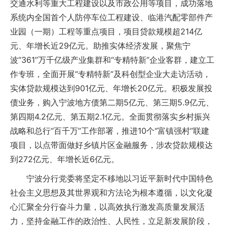
交通水利等重大工程建设以及市政公用等项目，成功落地
系统内全国首个人防停车位工程建设、临港汽配零部件产
业园（一期）工程等重点项目，项目贷款规模超214亿
元、年增长近29亿元。助推实体经济发展，聚焦宁
波“361”万千亿级产业集群和“专精特新”企业客群，建立工
作专班，全面开展“专精特新”及科创型企业大走访活动，
实体贷款规模达到901亿元、年增长20亿元。积极发展投
债业务，购入宁波地方债第二期5亿元、第三期5.9亿元、
第四期4.2亿元、第五期2.1亿元。全面贯彻落实乡村振兴
战略和总行“百千万”工作部署，推进10个“富镇强村”联建
项目，以点带面做好乡镇片区金融服务，涉农贷款规模达
到272亿元、年增长近6亿元。
宁波分行党委将坚定不移地以习近平新时代中国特色
社会主义思想及其世界观和方法论为根本遵循，以文化凝
心汇聚全分行奋斗力量，以高效执行激发高质量发展活
力，坚持金融工作的政治性、人民性，立足新发展阶段，