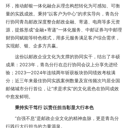
环，推动邮银一体化融合从理念构想转化为可感知、可衡
量的实践成效。秉持“以客户为中心”的求实导向，青岛分
行协同青岛邮政深度整合邮政金融、寄递、电商等多元资
源，提炼形成“金融+寄递”一体化服务、中邮证券与中邮理
财协同赋能等特色模式，用多元服务满足客户综合需求，
实现邮、银、企多方共赢。
这份以邮政企业文化为支撑的协同实干，结出了丰硕
成果：2023年，青岛分行在总行协同会议上分享先进经
验；2023—2024年连续两年斩获板块协同绩效考核满
分；近三年来最佳协同实践案例数量及宣传频次均居全国
邮储城市分行首位，让“求是求实”的文化底色在协同成效
中愈发鲜明。
秉持实干笃行 以责任担当彰显大行本色
“自强不息”是邮政企业文化的精神血脉，更是青岛分
行践行大行担当的力量源泉。