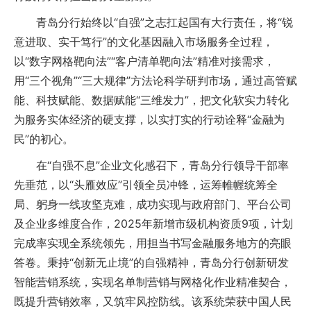
青岛分行始终以“自强”之志扛起国有大行责任，将“锐
意进取、实干笃行”的文化基因融入市场服务全过程，
以“数字网格靶向法”“客户清单靶向法”精准对接需求，
用“三个视角”“三大规律”方法论科学研判市场，通过高管赋
能、科技赋能、数据赋能“三维发力”，把文化软实力转化
为服务实体经济的硬支撑，以实打实的行动诠释“金融为
民”的初心。
在“自强不息”企业文化感召下，青岛分行领导干部率
先垂范，以“头雁效应”引领全员冲锋，运筹帷幄统筹全
局、躬身一线攻坚克难，成功实现与政府部门、平台公司
及企业多维度合作，2025年新增市级机构资质9项，计划
完成率实现全系统领先，用担当书写金融服务地方的亮眼
答卷。秉持“创新无止境”的自强精神，青岛分行创新研发
智能营销系统，实现名单制营销与网格化作业精准契合，
既提升营销效率，又筑牢风控防线。该系统荣获中国人民