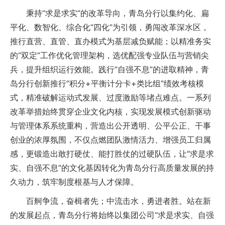
秉持“求是求实”的改革导向，青岛分行以集约化、扁
平化、数智化、综合化“四化”为引领，勇闯改革深水区，
推行直营、直管、直办模式为基层减负赋能；以精准务实
的“双定”工作优化管理架构，选优配强专业队伍与营销尖
兵，提升组织运行效能。践行“自强不息”的进取精神，青
岛分行创新推行“积分+平衡计分卡+类比组”绩效考核模
式，精准破解运动式发展、过度激励等堵点难点。一系列
改革举措始终贯穿企业文化内核，实现发展模式创新驱动
与管理体系系统重构，营造出公开透明、公平公正、干事
创业的浓厚氛围，不仅点燃团队激情活力、增强员工归属
感，更锻造出敢打硬仗、能打胜仗的过硬队伍，让“求是求
实、自强不息”的文化基因转化为青岛分行高质量发展的持
久动力，筑牢制度根基与人才保障。
百舸争流，奋楫者先；中流击水，勇进者胜。站在新
的发展起点，青岛分行将始终以集团公司“求是求实、自强