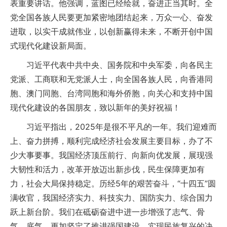
表重要讲话。他强调，蓝图已经绘就，奋进正当其时。全
党全国各族人民要更加紧密地团结起来，万众一心、奋发
进取，以实干成就伟业，以创新赢得未来，不断开创中国
式现代化建设新局面。
习近平代表中共中央、国务院和中央军委，向各民主
党派、工商联和无党派人士，向全国各族人民，向香港同
胞、澳门同胞、台湾同胞和海外侨胞，向关心和支持中国
现代化建设的各国朋友，致以新年的美好祝福！
习近平指出，2025年是很不平凡的一年。我们迎难而
上、奋力拼搏，顺利完成经济社会发展主要目标，办了不
少大事要事。我国经济顶压前行、向新向优发展，展现强
大韧性和活力，改革开放迈出新步伐，民生保障更加有
力，社会大局保持稳定。历经5年的艰苦奋斗，“十四五”圆
满收官，我国经济实力、科技实力、国防实力、综合国力
跃上新台阶。我们在砥砺奋进中进一步增强了志气、骨
气、底气，更加坚定了推进强国建设、实现民族复兴的决