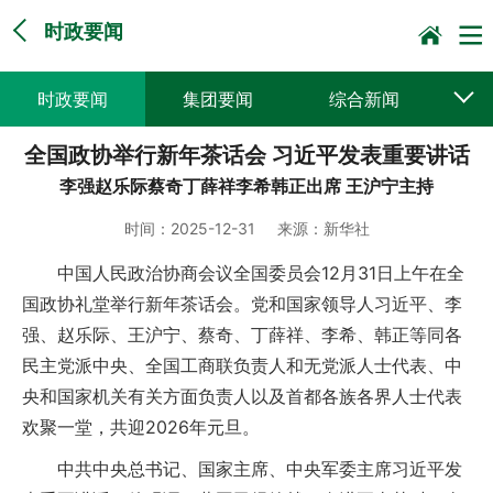
时政要闻
时政要闻
集团要闻
综合新闻
全国政协举行新年茶话会 习近平发表重要讲话
媒体聚焦
党建动态
普遍服务
李强赵乐际蔡奇丁薛祥李希韩正出席 王沪宁主持
科技创新
企业文化
一线风采
时间：
2025-12-31
来源：
新华社
集邮报道
中国人民政治协商会议全国委员会12月31日上午在全
国政协礼堂举行新年茶话会。党和国家领导人习近平、李
强、赵乐际、王沪宁、蔡奇、丁薛祥、李希、韩正等同各
民主党派中央、全国工商联负责人和无党派人士代表、中
央和国家机关有关方面负责人以及首都各族各界人士代表
欢聚一堂，共迎2026年元旦。
中共中央总书记、国家主席、中央军委主席习近平发