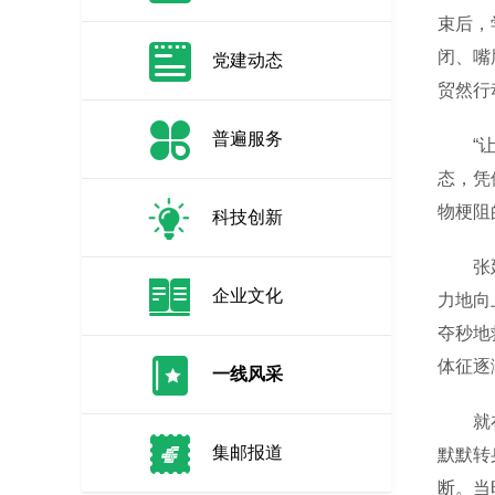
束后，
闭、嘴
党建动态
贸然行
普遍服务
“让我
态，凭
物梗阻
科技创新
张延骏
企业文化
力地向
夺秒地
体征逐
一线风采
就在大
集邮报道
默默转
断。当