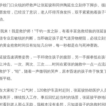
学校门口尖锐的呼救声让张延骏和同伴陶延生立刻停下脚步。循
唇发绀，已经没了意识，老人吓得浑身发抖，双手紧紧抱着孩子
动。
来！我是救护师！”千钧一发之际，有着丰富急救经验的张延
借专业且敏锐的判断，当即确定孩子是气道异物梗阻，必须立刻
的黄金抢救时间仅有短短几分钟，每一秒都是在与死神赛跑。
迅速调整姿势，一手环绕住孩子的腹部，另一手握拳抵在孩子
上冲击。一次、两次、三次……时间在紧张的施救中一点一点流
救护下，“哇”，随着一声微弱的哭声，原本昏迷的孩子终于恢复
渐平稳。
家松了一口气时，120救护车及时赶到，张延骏协助医护人
身离开，继续投入工作。事后回忆起当时的场景，张延骏平静地
时看到老人那么无助，我根本没有多想，只知道孩子的急救时间