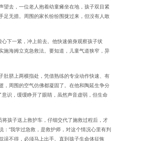
声望去，一位老人抱着幼童瘫坐在地，孩子双目紧
手足无措。周围的家长纷纷围拢过来，但没有人敢
骏心下一紧，冲上前去。他快速俯身观察孩子状
实施海姆立克急救法。要知道，儿童气道狭窄，异
肚脐上两横指处，凭借熟练的专业动作快速、有
逝，周围的空气仿佛都凝固了。在他和陶延生争分
了意识，缓缓睁开了眼睛，虽然声音虚弱，但生命
员将孩子送上救护车，仔细交代了施救过程后，才
说：“我学过急救，是救护师，对这个情况心里有判
耽误不得，必须马上出手。直到孩子生命体征恢