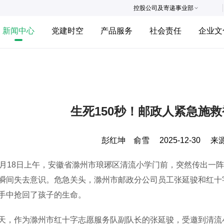
控股公司及寄递事业部
新闻中心
党建时空
产品服务
社会责任
企业文
生死150秒！邮政人紧急施
彭红坤 俞雪
2025-12-30
来
18日上午，安徽省滁州市琅琊区清流小学门前，突然传出一阵
瞬间失去意识。危急关头，滁州市邮政分公司员工张延骏和红十字
手中抢回了孩子的生命。
作为滁州市红十字志愿服务队副队长的张延骏，受邀到清流小