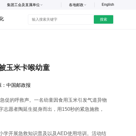
English
集团工会及直属单位
各地邮政
化
搜索
救被玉米卡喉幼童
源：
中国邮政报
急促的呼救声。一名幼童因食用玉米引发气道异物
志愿者陶延生挺身而出，用150秒的紧急施救，
学开展急救知识普及以及AED使用培训。活动结