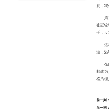
复，我
第二天
张延骏
手，反
这场1
道，温
在邮政
邮政为
格治理