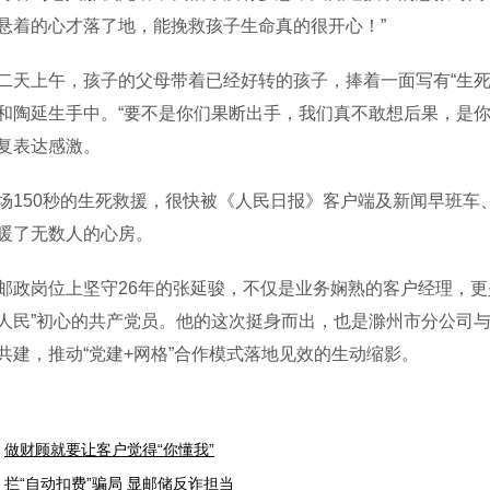
悬着的心才落了地，能挽救孩子生命真的很开心！”
上午，孩子的父母带着已经好转的孩子，捧着一面写有“生死
和陶延生手中。“要不是你们果断出手，我们真不敢想后果，是你
复表达感激。
50秒的生死救援，很快被《人民日报》客户端及新闻早班车
暖了无数人的心房。
岗位上坚守26年的张延骏，不仅是业务娴熟的客户经理，更是一
人民”初心的共产党员。他的这次挺身而出，也是滁州市分公司与
共建，推动“党建+网格”合作模式落地见效的生动缩影。
做财顾就要让客户觉得“你懂我”
拦“自动扣费”骗局 显邮储反诈担当