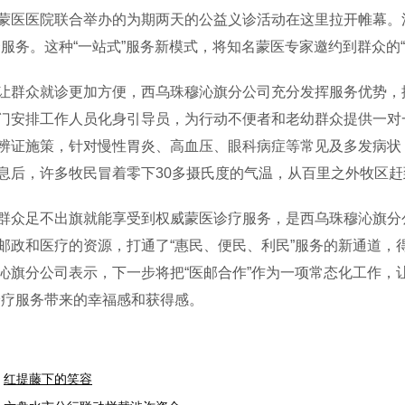
蒙医医院联合举办的为期两天的公益义诊活动在这里拉开帷幕。
合服务。这种“一站式”服务新模式，将知名蒙医专家邀约到群众的“
众就诊更加方便，西乌珠穆沁旗分公司充分发挥服务优势，搭
门安排工作人员化身引导员，为行动不便者和老幼群众提供一对
辨证施策，针对慢性胃炎、高血压、眼科病症等常见及多发病状
息后，许多牧民冒着零下30多摄氏度的气温，从百里之外牧区
足不出旗就能享受到权威蒙医诊疗服务，是西乌珠穆沁旗分公司
邮政和医疗的资源，打通了“惠民、便民、利民”服务的新通道，
沁旗分公司表示，下一步将把“医邮合作”作为一项常态化工作，
诊疗服务带来的幸福感和获得感。
红提藤下的笑容