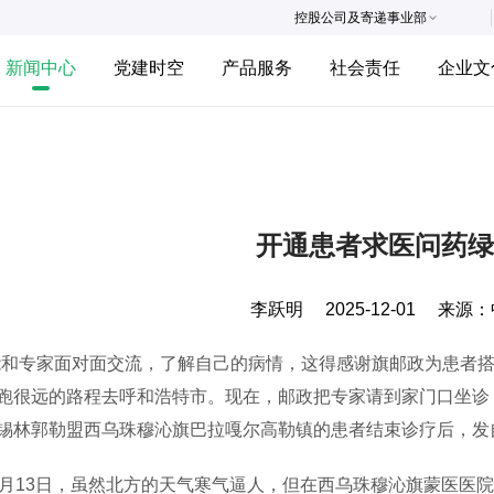
控股公司及寄递事业部
新闻中心
党建时空
产品服务
社会责任
企业文
开通患者求医问药绿
李跃明
2025-12-01
来源：
专家面对面交流，了解自己的病情，这得感谢旗邮政为患者搭
跑很远的路程去呼和浩特市。现在，邮政把专家请到家门口坐诊
锡林郭勒盟西乌珠穆沁旗巴拉嘎尔高勒镇的患者结束诊疗后，发
13日，虽然北方的天气寒气逼人，但在西乌珠穆沁旗蒙医医院