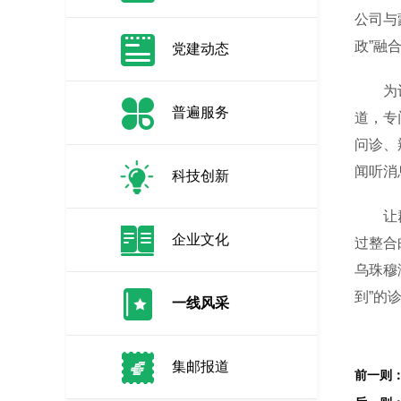
公司与
政”融
党建动态
为让群
普遍服务
道，专
问诊、
闻听消
科技创新
让群众
企业文化
过整合
乌珠穆
到”的
一线风采
集邮报道