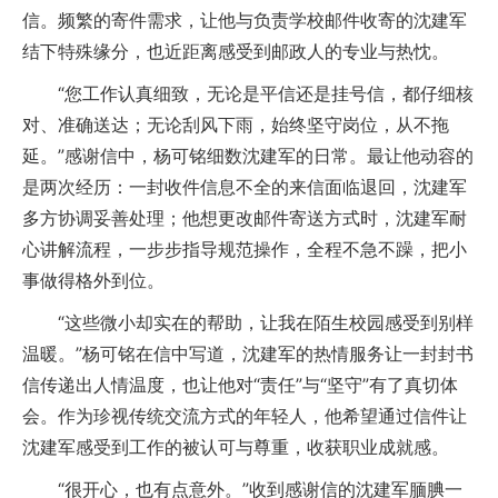
信。频繁的寄件需求，让他与负责学校邮件收寄的沈建军
结下特殊缘分，也近距离感受到邮政人的专业与热忱。
“您工作认真细致，无论是平信还是挂号信，都仔细核
对、准确送达；无论刮风下雨，始终坚守岗位，从不拖
延。”感谢信中，杨可铭细数沈建军的日常。最让他动容的
是两次经历：一封收件信息不全的来信面临退回，沈建军
多方协调妥善处理；他想更改邮件寄送方式时，沈建军耐
心讲解流程，一步步指导规范操作，全程不急不躁，把小
事做得格外到位。
“这些微小却实在的帮助，让我在陌生校园感受到别样
温暖。”杨可铭在信中写道，沈建军的热情服务让一封封书
信传递出人情温度，也让他对“责任”与“坚守”有了真切体
会。作为珍视传统交流方式的年轻人，他希望通过信件让
沈建军感受到工作的被认可与尊重，收获职业成就感。
“很开心，也有点意外。”收到感谢信的沈建军腼腆一