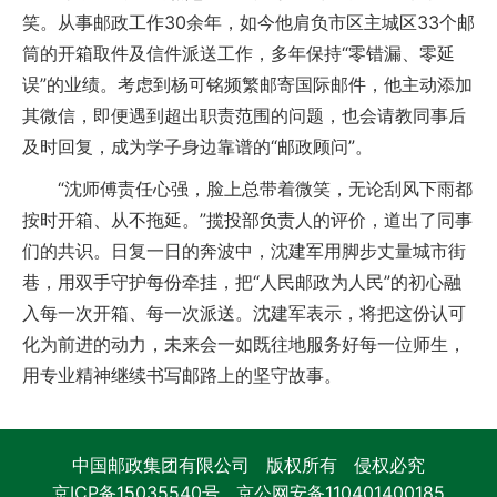
笑。从事邮政工作30余年，如今他肩负市区主城区33个邮
筒的开箱取件及信件派送工作，多年保持“零错漏、零延
误”的业绩。考虑到杨可铭频繁邮寄国际邮件，他主动添加
其微信，即便遇到超出职责范围的问题，也会请教同事后
及时回复，成为学子身边靠谱的“邮政顾问”。
“沈师傅责任心强，脸上总带着微笑，无论刮风下雨都
按时开箱、从不拖延。”揽投部负责人的评价，道出了同事
们的共识。日复一日的奔波中，沈建军用脚步丈量城市街
巷，用双手守护每份牵挂，把“人民邮政为人民”的初心融
入每一次开箱、每一次派送。沈建军表示，将把这份认可
化为前进的动力，未来会一如既往地服务好每一位师生，
用专业精神继续书写邮路上的坚守故事。
中国邮政集团有限公司 版权所有 侵权必究
京ICP备15035540号
京公网安备110401400185