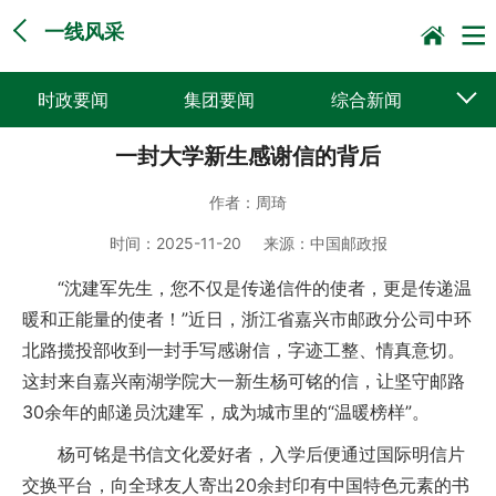
一线风采
时政要闻
集团要闻
综合新闻
一封大学新生感谢信的背后
媒体聚焦
党建动态
普遍服务
作者：
周琦
科技创新
企业文化
一线风采
时间：
2025-11-20
来源：
中国邮政报
集邮报道
“沈建军先生，您不仅是传递信件的使者，更是传递温
暖和正能量的使者！”近日，浙江省嘉兴市邮政分公司中环
北路揽投部收到一封手写感谢信，字迹工整、情真意切。
这封来自嘉兴南湖学院大一新生杨可铭的信，让坚守邮路
30余年的邮递员沈建军，成为城市里的“温暖榜样”。
杨可铭是书信文化爱好者，入学后便通过国际明信片
交换平台，向全球友人寄出20余封印有中国特色元素的书