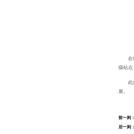
在城乡
级站点
此外，
展。