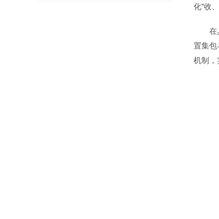
化“收
在具体
置集包
机制，