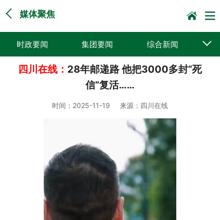
媒体聚焦
时政要闻
集团要闻
综合新闻
四川在线：
28年邮递路 他把3000多封“死
媒体聚焦
党建动态
普遍服务
信”复活……
科技创新
企业文化
一线风采
时间：
2025-11-19
来源：
四川在线
集邮报道