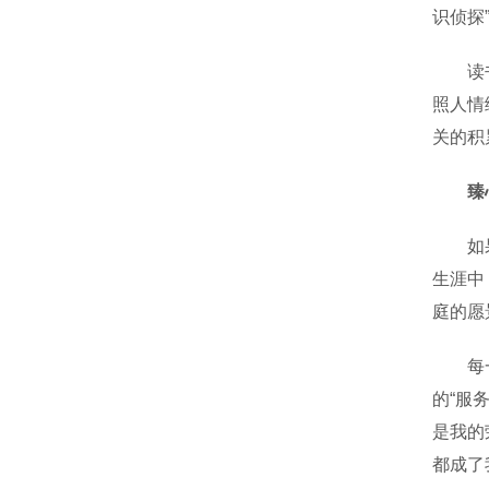
识侦探
读书，
照人情
关的积
臻
如果把
生涯中
庭的愿
每一次
的“服
是我的
都成了