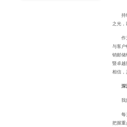
持续学
之光，
作为一
与客户
销邮储
暨卓越
相信，
深
我始终
每天的
把握重