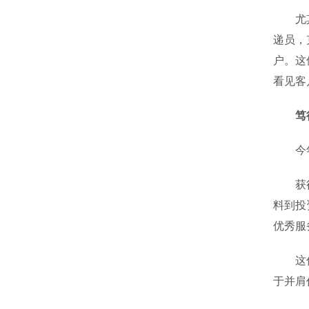
尤其难
递员，
户。这
看见客
笃
今年8
获得这
料到投
优秀服
这份荣
于并肩