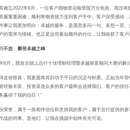
忘2022年8月，一位客户因物资运输受阻万分焦急。我没有
克服重重困难，顺利将物资接力送到客户手中。客户深受感动，
件事让我更加明白：卓越的服务，是愿意多问一句、多想一层、
户的需求与情绪。也正是这些看似额外的付出，让我收获了客户
行不怠 攀登卓越之峰
月，我首次踏上总行十佳理财经理暨卓越财富顾问大赛的舞台，
份惊喜，我更愿将其归功于平日的沉淀与积累。正如当年营销
资经验丰富、投资渠道众多的客户最终会选择我们。客户的信任
务赢得了我的信任！”
誉，属于一路相伴信任和支持我的客户，属于总行提供的参赛
作战的同事。是他们，让我在挑战中始终有光可追。