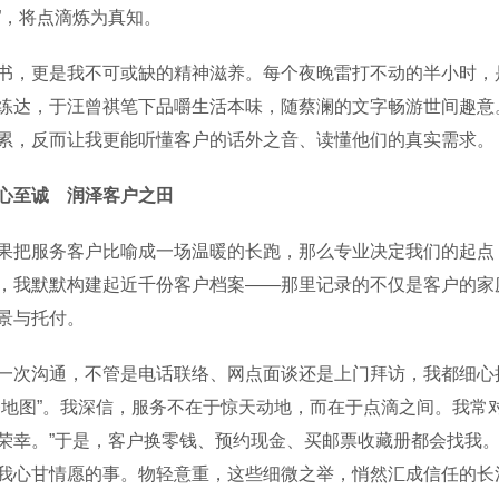
”，将点滴炼为真知。
更是我不可或缺的精神滋养。每个夜晚雷打不动的半小时，是
练达，于汪曾祺笔下品嚼生活本味，随蔡澜的文字畅游世间趣意。
累，反而让我更能听懂客户的话外之音、读懂他们的真实需求。
心至诚 润泽客户之田
服务客户比喻成一场温暖的长跑，那么专业决定我们的起点，
，我默默构建起近千份客户档案——那里记录的不仅是客户的家
景与托付。
沟通，不管是电话联络、网点面谈还是上门拜访，我都细心捕
务地图”。我深信，服务不在于惊天动地，而在于点滴之间。我常
荣幸。”于是，客户换零钱、预约现金、买邮票收藏册都会找我
我心甘情愿的事。物轻意重，这些细微之举，悄然汇成信任的长