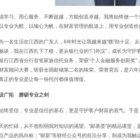
习、用心服务、不断超越，方能创造卓越。我将始终做一个坚
以专业为舵，以臻心为帆，在财富管理的航道上，用专业创造价
名生活在江西的广东人，6年时光让我越来越“赣”劲十足。从
畅谈，我在江西扎下了根，更从银行业的“门外汉”，成长为守护
银行江西省分行首笔家族信托业务，荣获“个人金融服务创新奖”
财富顾问大赛，斩获全国邮储第二名的殊荣。荣誉背后，是六年
真正的专业是让每一份托付都保值增值。
汲广拓 磨砺专业之剑
坚信，专业是信任的基石，更是守护客户财富的底气。于是，
忙碌，从不曾削弱我对知识的渴望。“邮基荟”的精品课堂，是我
点产品的风向标；“财新”等财经公众号的前沿分享，则成为我触