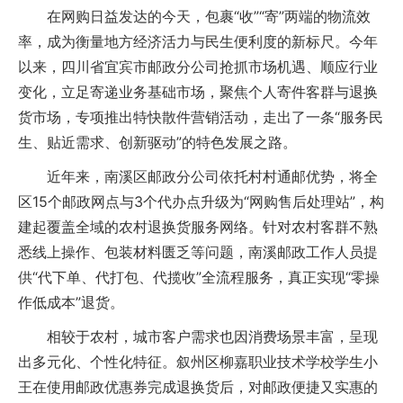
在网购日益发达的今天，包裹“收”“寄”两端的物流效
率，成为衡量地方经济活力与民生便利度的新标尺。今年
以来，四川省宜宾市邮政分公司抢抓市场机遇、顺应行业
变化，立足寄递业务基础市场，聚焦个人寄件客群与退换
货市场，专项推出特快散件营销活动，走出了一条“服务民
生、贴近需求、创新驱动”的特色发展之路。
近年来，南溪区邮政分公司依托村村通邮优势，将全
区15个邮政网点与3个代办点升级为“网购售后处理站”，构
建起覆盖全域的农村退换货服务网络。针对农村客群不熟
悉线上操作、包装材料匮乏等问题，南溪邮政工作人员提
供“代下单、代打包、代揽收”全流程服务，真正实现“零操
作低成本”退货。
相较于农村，城市客户需求也因消费场景丰富，呈现
出多元化、个性化特征。叙州区柳嘉职业技术学校学生小
王在使用邮政优惠券完成退换货后，对邮政便捷又实惠的