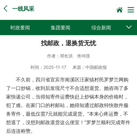
一线风采
时政要闻
集团要闻
综合新闻
找邮政，退换货无忧
媒体聚焦
党建动态
普遍服务
作者：
邓长洪 佟坷璟
科技创新
企业文化
一线风采
时间：
2025-11-17
来源：
中国邮政报
集邮报道
不久前，四川省宜宾市南溪区汪家镇村民罗梦兰网购
了一口炒锅，收到后发现尺寸不合适想退货。她咨询了多
家快递公司，当得知寄件运费快赶上炒锅本身的价格时，
犯了难。在家门口的村邮站，她得知通过邮政特快散件服
务寄件，最低仅需7元就能完成退货。“本来心疼运费，不
想退了，没想到邮政退货这么便宜！”罗梦兰顺利完成寄件
后连连称赞。