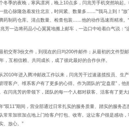
季的夜晚，寒风凛冽，晚上10点多，闫兆芳手机突然响起。
一批心脉隆急着发往北京，时间紧、数量多……”“我马上到！”
腾药制药仓库。清点数量、检查包装……他的动作迅速而精准。
闫兆芳一边将药品小心翼翼地搬上邮车，一边口中哈着白气说：“
交寄3份文件，到现在的日均200件邮件；从最初的文件型邮
2年，互相信赖、共同成长，成了彼此最好的合作伙伴。
010年进入腾冲邮政工作以来，闫兆芳干过速递揽投员、生产
管理客户、维系客户有了更多的心得。作为团队的“定盘星”，他
。在闫兆芳的带领下，团队的每一个人都对获客、活客有了更大
双11”期间，营业部通过日常扎实的服务质量、踏实的服务态
队常常加班加点地上门给客户打包、收寄。这让客户很是感动，客
实、放心。”