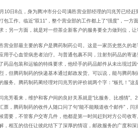
10日8点，身为腾冲市分公司满邑营业部经理的闫兆芳已经赶
打包工作。临近“双11”，整个营业部的工作都上了“强度”，一
求；另一方面，就是对一些茶企新客户的服务要全力做到位，让
业部最主要的客户是腾药制药公司。这是一家历史悠久的老字
应用于心血管病患者治疗。与普通包裹不同，注射剂药品的寄递
了药品包装和运输的特殊要求，他经手的药品邮件从未出现过因
烈，但腾药制药的快递基本通过邮政发货。可以说，能与腾药制
的服务。腾药制药蔺经理对闫兆芳的评价就两个字：“板扎！”这是
芳看来，维护和客户间的良好关系就是“比服务、比感情”。20
汇票，腾药制药的收件人随口问了句“能不能顺道收个邮件”，闫
候需要，不管客户交寄几件，他都是第一时间赶到对方公司收寄
解，相互的信任让彼此结下了深厚的情谊，邮政服务的广度和深