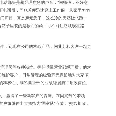
电话那头是蔺经理焦急的声音：“闫师傅，不好意
放下电话后，闫兆芳便迅速穿上工作服，从家里匆匆
“闫师傅，真是麻烦您了，这么冷的天还让您跑一
这箱子里装的是救命的药，可不能让它耽误在路
件，到现在公司的核心产品，闫兆芳和客户一起走
管理员等各种岗位。担任满邑营业部经理后，他对
把维护客户、日常管理的经验毫无保留地对大家倾
的积极性，满邑营业部的业绩稳居腾冲邮政首位。
度，赢得了一些新客户的青睐。在闫兆芳的带领
户纷纷伸出大拇指为“国家队”点赞：“交给邮政，