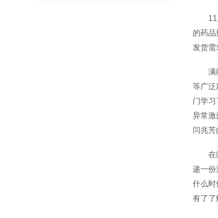
11月
的药品
发货需
满邑营
等广泛
门学习
异常激
闫兆芳
在闫兆
递一份
什么时
有了了