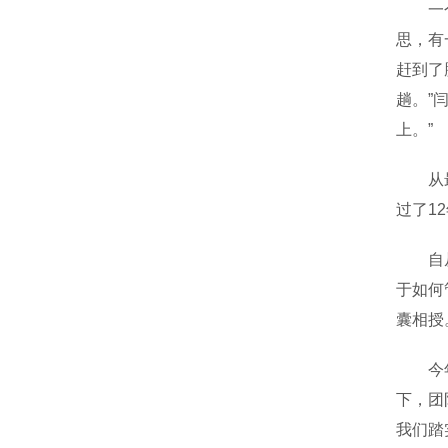
一个冬
思，有
赶到了
趟。”
上。”
从最初
过了1
自从2
于如何
囊相授
今年“
下，团
我们踏