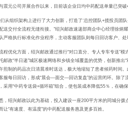
与震元公司开展合作以来，目前该企业日均中药配送单量已突破4
从组织架构上进行了大力创新，打造了‘总控团队+揽投员团队
配送交付全流程无缝衔接。”绍兴邮政速递部商企中心经理徐炳耀
队严格执行标准化作业程序，主动客服团队则每日回访客户、处
优化方面，绍兴邮政通过推行“对口直分、专人专车专送”模
托邮政“半日递”城区极速网络和乡镇全域覆盖的优势，创新推出
午煎制的药品次日清晨准时送达，极大地缩短了患者候药时间。
客服每日回访，形成“晨会—面交—回访复盘”的运营闭环。除了
，采用“中药专送袋+循环箱”组合，使包装成本降低55％，在
绍兴邮政以此为基础，投入建设一座200平方米的同城分拨点
而让“有速度、有温度”的中药配送服务惠及更多百姓。