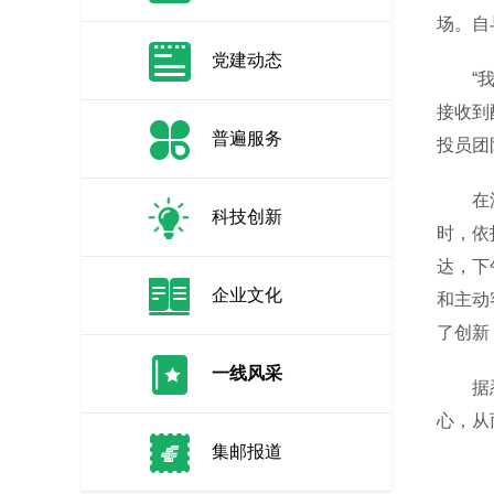
场。自
党建动态
“我们
接收到
普遍服务
投员团
在流程
科技创新
时，依
达，下
企业文化
和主动
了创新
一线风采
据悉，
心，从
集邮报道