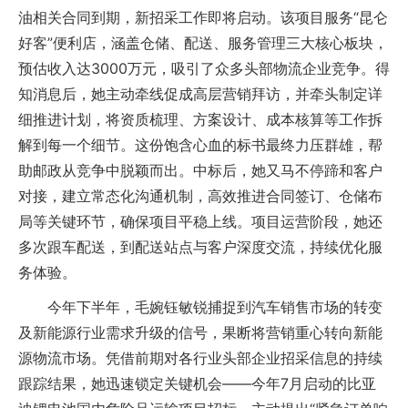
油相关合同到期，新招采工作即将启动。该项目服务“昆仑
好客”便利店，涵盖仓储、配送、服务管理三大核心板块，
预估收入达3000万元，吸引了众多头部物流企业竞争。得
知消息后，她主动牵线促成高层营销拜访，并牵头制定详
细推进计划，将资质梳理、方案设计、成本核算等工作拆
解到每一个细节。这份饱含心血的标书最终力压群雄，帮
助邮政从竞争中脱颖而出。中标后，她又马不停蹄和客户
对接，建立常态化沟通机制，高效推进合同签订、仓储布
局等关键环节，确保项目平稳上线。项目运营阶段，她还
多次跟车配送，到配送站点与客户深度交流，持续优化服
务体验。
今年下半年，毛婉钰敏锐捕捉到汽车销售市场的转变
及新能源行业需求升级的信号，果断将营销重心转向新能
源物流市场。凭借前期对各行业头部企业招采信息的持续
跟踪结果，她迅速锁定关键机会——今年7月启动的比亚