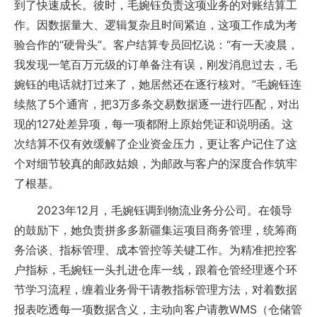
到了快速成长。彼时，毛婉钰负责这项业务的对账结算工
作。因数据量大、逻辑复杂且时间紧迫，这项工作成为考
验合作的“硬骨头”。客户结算专员回忆说：“有一天凌晨，
我发现一笔百万元级的订单备注有误，刚发消息过去，毛
婉钰的电话就打过来了，她居然还在逐行核对。”毛婉钰连
续熬了5个通宵，把3万多条交易数据逐一进行匹配，对出
现的127处差异项，每一项都附上原始凭证和说明函。这
次结算不仅有效缓解了企业资金压力，更让客户记住了这
个对细节较真的邮政姑娘，为邮政与客户的深度合作筑牢
了根基。
2023年12月，毛婉钰调到物流业务分公司。在领导
的鼓励下，她负责拼多多新疆集运项目商务管理，统筹商
务洽谈、指标管理、成本管控等关键工作。为精准把控客
户指标，毛婉钰一头扎进仓库一线，跟着仓管经理逐个环
节学习流程，缠着业务骨干请教指标管理方法，对着数据
报表吃透每一项数据含义，主动向客户请教WMS（仓储管