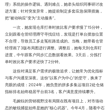
理）系统的操作逻辑。遇到难点，她牵头组织同事研讨改
进方案；针对突发异常，她提前制定多套应急保障措施，
把“被动响应”变为“主动服务”。
一次，她发现仓库打单时效比客户要求慢了15分钟，
立刻跟着仓管经理蹲守寻找症结，发现是打单台摆放位置
不合理，导致员工多走冤枉路造成的。当晚，她带着仓管
经理画了3版布局图进行调整。调整后，她每天到仓库盯
进度，中午跟客户同步汇总数据看效果。3天后，分拣打
单时效比客户要求还快了2分钟。
这份对满足客户需求的极致追求，让她常为优化指标
与客户沟通至深夜。这份“以客户为中心”的坚守，换来了
亮眼的成绩：2024年，她负责的拼多多集运项目2处仓储
指标排名始终稳居平台前3名，客户满意度持续攀升。
毛婉钰的营销视野没有局限在既有项目上，对市场动
态的敏锐捕捉始终是她的“核心武器”。今年4月，随着中石