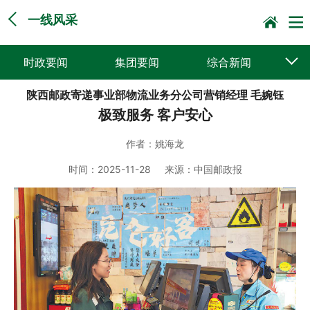
一线风采
时政要闻
集团要闻
综合新闻
陕西邮政寄递事业部物流业务分公司营销经理 毛婉钰
媒体聚焦
党建动态
普遍服务
极致服务 客户安心
科技创新
企业文化
一线风采
作者：
姚海龙
集邮报道
时间：
2025-11-28
来源：
中国邮政报