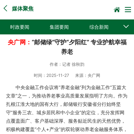
媒体聚焦
时政要闻
集团要闻
综合新闻
央广网：
“邮储绿”守护“夕阳红” 专业护航幸福
媒体聚焦
党建动态
普遍服务
养老
科技创新
企业文化
一线风采
作者：
记者 徐秋韵
集邮报道
时间：
2025-11-27
来源：
央广网
中央金融工作会议将“养老金融”列为金融工作“五篇大
文章”之一，为推动养老事业高质量发展指明了方向。作为
扎根江淮大地的国有大行，邮储银行安徽省分行始终坚
守“服务三农、城乡居民和中小企业”的定位，充分发挥网
点覆盖面广、客户基础深厚、服务贴近民生的天然优势，
积极构建覆盖“个人+产业”的双轮驱动养老金融服务体系，