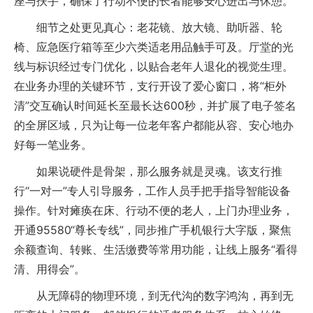
座与扶手，确保了行动不便的长者能够安心进出与休憩。
细节之处更见真心：老花镜、放大镜、助听器、轮
椅、应急医疗箱等至少六类适老用品触手可及。厅堂的光
线与标识经过专门优化，以贴合老年人退化的视觉生理。
在业务办理的关键环节，支行开设了爱心窗口，将“柜外
清”交互确认时间延长至最长达600秒，并扩展了电子签名
的全屏区域，只为让每一位老年客户都能从容、安心地办
好每一笔业务。
如果说硬件是骨架，那么服务就是灵魂。该支行推
行“一对一”专人引导服务，工作人员手把手指导智能设备
操作。针对瘫痪在床、行动不便的老人，上门办理业务，
开通95580“尊长专线”，同步推广手机银行大字版，聚焦
余额查询、转账、生活缴费等常用功能，让线上服务“看得
清、用得会”。
从无障碍的物理环境，到无代沟的数字鸿沟，再到无