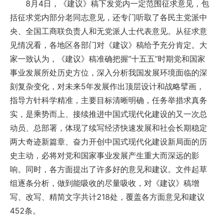
8月4日，《建议》稿下发党内一定范围征求意见，包
括征求党内部分老同志意见，还专门听取了各民主党派中
央、全国工商联负责人和无党派人士代表意见。从征求意
见情况看，各地区各部门对《建议》稿给予充分肯定。大
家一致认为，《建议》稿准确把握“十五五”时期党和国家
事业发展所处历史方位，深入分析我国发展环境面临的深
刻复杂变化，对未来5年发展作出顶层设计和战略擘画，
指导方针科学精准，主要目标清晰明确，任务举措求真务
实，是乘势而上、接续推进中国式现代化建设的又一次总
动员、总部署，体现了续写经济快速发展和社会长期稳定
两大奇迹新篇章、奋力开创中国式现代化建设新局面的历
史主动，必将对党和国家事业发展产生重大而深远的影
响。同时，各方面提出了许多好的意见和建议。文件起草
组逐条分析，做到能吸收的尽量吸收，对《建议》稿增
写、改写、精简文字共计218处，覆盖各方面意见和建议
452条。