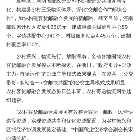
近年来，河南省邮政分公司不断推进公共服务均等
化、构建县乡村三级物流体系、深化“交邮合作”“邮快合
作”，加快构建客货邮融合发展的新邮路。截至目前，河南
邮政累计投入资金4.66亿元，建成重点县级处理中心89
个、乡镇共配中心340个、村级服务站点4.45万个，建制
村覆盖率100%。
乡村振兴，物流先行。放眼河南，全省各地围绕农村
客货邮融合发展模式不断探索。在淅川，“政府引导+邮政
主力+市场运作”的邮政主导模式效果显著；在浚县，“公交
带货+多站合一+交邮快共配”的公交主导模式成果明显……
农村客货邮融合发展态势日益丰富，农村寄递物流网络越
织越密。
“农村客货邮融合发展可有效整合客运、邮政、民营快
递等资源，实现资源共享和优化资源配置，为乡村振兴和
区域经济协调发展奠定基础。”中国商业经济学会副会长宋
向清分析。