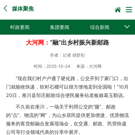
媒体聚焦
时政要闻
集团要闻
综合新闻
大河网：
“融”出乡村振兴新邮路
媒体聚焦
党建动态
普遍服务
作者：
记者 胡舒彤
科技创新
企业文化
一线风采
时间：
2025-10-24
来源：
大河网
集邮报道
“现在我们村户户通了硬化路，公交开到了家门口，出
门就能收快递，软籽石榴可以很方便地卖到全国啦！”10月
20日，淅川县邹庄邮政综合便民服务站老板娘葛玉勤说。
不久前在淅川，一场关于利用公交的“腿”、邮政
的“点”、物流的“网”，为山乡居民提供更加便捷、优质物流
服务的客货邮融合发展现场会，在交通、邮政、民营快递
公司等行业领域代表的分享中展开。