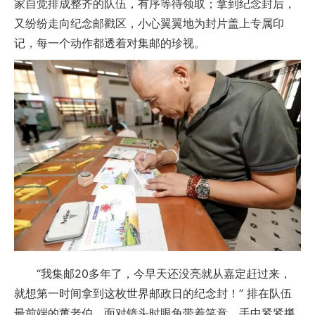
家自觉排成整齐的队伍，有序等待领取；拿到纪念封后，
又纷纷走向纪念邮戳区，小心翼翼地为封片盖上专属印
记，每一个动作都透着对集邮的珍视。
“我集邮20多年了，今早天还没亮就从嘉定赶过来，
就想第一时间拿到这枚世界邮政日的纪念封！” 排在队伍
最前端的董老伯，面对镜头时眼角带着笑意，手中紧紧攥