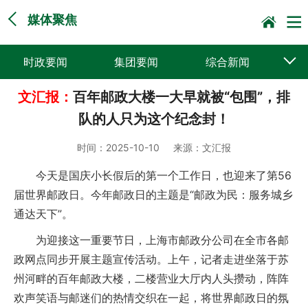
媒体聚焦
时政要闻
集团要闻
综合新闻
文汇报：
百年邮政大楼一大早就被“包围”，排
媒体聚焦
党建动态
普遍服务
队的人只为这个纪念封！
科技创新
企业文化
一线风采
时间：
2025-10-10
来源：
文汇报
集邮报道
今天是国庆小长假后的第一个工作日，也迎来了第56
届世界邮政日。今年邮政日的主题是“邮政为民：服务城乡
通达天下”。
为迎接这一重要节日，上海市邮政分公司在全市各邮
政网点同步开展主题宣传活动。上午，记者走进坐落于苏
州河畔的百年邮政大楼，二楼营业大厅内人头攒动，阵阵
欢声笑语与邮迷们的热情交织在一起，将世界邮政日的氛