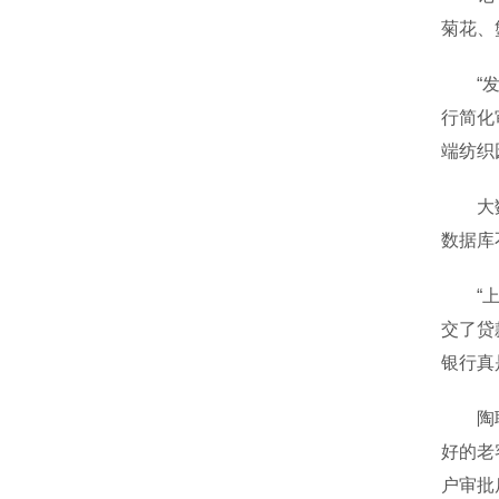
菊花、
“发现
行简化
端纺织
大数据
数据库
“上个
交了贷
银行真
陶聪聪
好的老
户审批