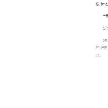
贷净增
“
近年来
灌云县
产业链
业。