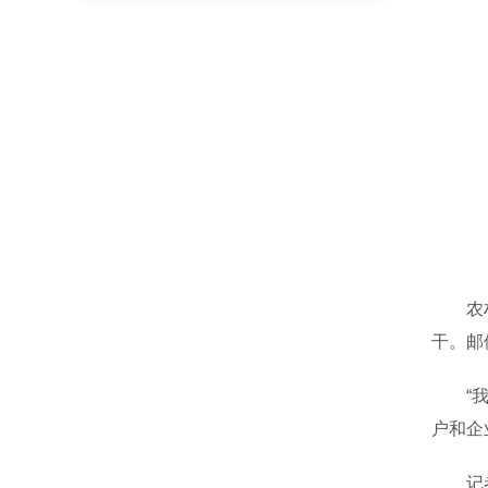
农村种
干。邮
“我们
户和企
记者在