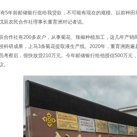
5年前邮储银行批给我贷款，不可能有现在的规模。以前种田靠
戊辰农民合作社理事长董育洲对记者说。
作社有200多农户，从事菊花、辣椒种植加工，这几年产销两
校科研成果，上马3条菊花提取液生产线。2020年，董育洲跑遍
员考察后，很快放贷210万元。今年邮储银行给他授信500万
议。