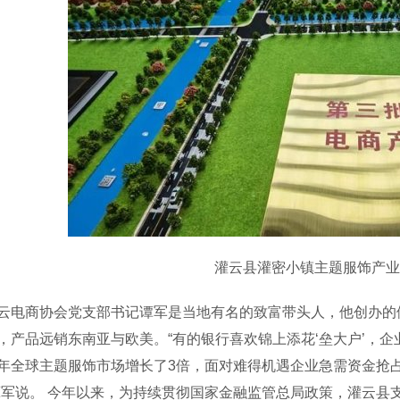
灌云县灌密小镇主题服饰产业
商协会党支部书记谭军是当地有名的致富带头人，他创办的伊
，产品远销东南亚与欧美。“有的银行喜欢锦上添花‘垒大户’，
年全球主题服饰市场增长了3倍，面对难得机遇企业急需资金抢
谭军说。 今年以来，为持续贯彻国家金融监管总局政策，灌云县