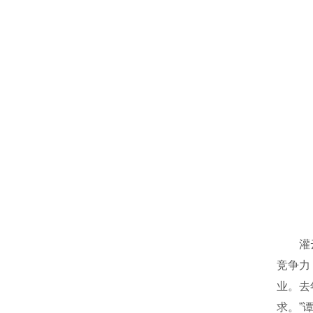
灌云电
竞争力
业。去
求。”