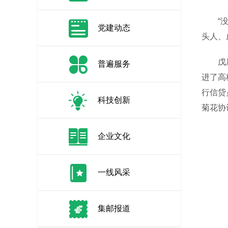
“没有
党建动态
头人、
戊辰合
普遍服务
进了高
行信贷
科技创新
菊花协
企业文化
一线风采
集邮报道