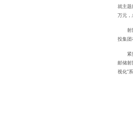
就主题
万元，
射阳县
投集团
紧扣主
邮储射
视化”