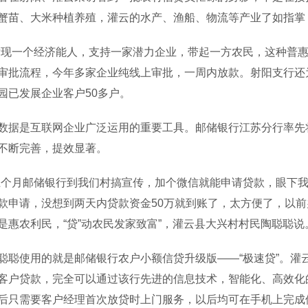
蟹苗、大米种植养殖，灌云的水产、渔船、物流等产业了如指掌
一个经济能人，支持一家潜力企业，带起一方农民，这种普惠
审批流程，今年多家企业纯线上审批，一周内放款。射阳支行还
园已发展企业客户50多户。
是互联网企业广泛运用的重要工具。邮储银行江苏分行率先将
不断完善，提效显著。
月邮储银行到我们村搞宣传，加个微信就能申请贷款，眼下我承
款申请，没想到两天内贷款资金50万就到账了，太方便了，以
是惠农利民，“贷”动农民发家致富”，灌云县大兴村村民陶聪聪说
使用的就是邮储银行农户小额信贷升级版——“极速贷”。灌
客户贷款，完全可以通过该行先进的信息技术，智能化、高效化
后只需要客户经理首次放贷时上门服务，以后均可在手机上完成借