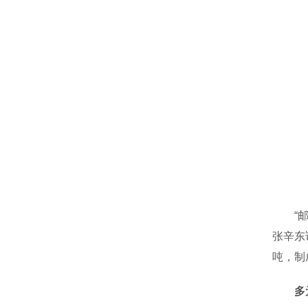
“邮储
张辛东
吨，制
多