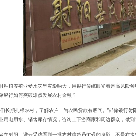
植养殖业受水灾旱灾影响大，用银行传统眼光看是高风险领域
储银行如何突破难点发展农村金融？
长期扎根农村，了解农户，为农民贷款有底气。”邮储银行射
业用电用水、销售库存情况，咨询上下游商家和周边群众，做到“
射阳、灌云采访看到一批农村信贷员忙碌的身影，不是在接打