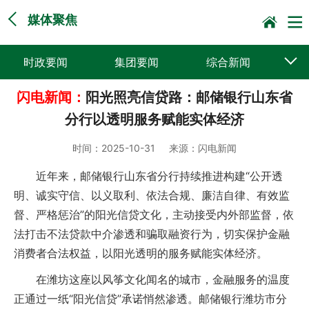
媒体聚焦
时政要闻
集团要闻
综合新闻
闪电新闻：
阳光照亮信贷路：邮储银行山东省
媒体聚焦
党建动态
普遍服务
分行以透明服务赋能实体经济
科技创新
企业文化
一线风采
时间：
2025-10-31
来源：
闪电新闻
集邮报道
近年来，邮储银行山东省分行持续推进构建“公开透
明、诚实守信、以义取利、依法合规、廉洁自律、有效监
督、严格惩治”的阳光信贷文化，主动接受内外部监督，依
法打击不法贷款中介渗透和骗取融资行为，切实保护金融
消费者合法权益，以阳光透明的服务赋能实体经济。
在潍坊这座以风筝文化闻名的城市，金融服务的温度
正通过一纸“阳光信贷”承诺悄然渗透。邮储银行潍坊市分