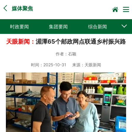
媒体聚焦
时政要闻
集团要闻
综合新闻
天眼新闻：
湄潭65个邮政网点联通乡村振兴路
媒体聚焦
党建动态
普遍服务
作者：
石颖
科技创新
企业文化
一线风采
时间：
2025-10-31
来源：
天眼新闻
集邮报道