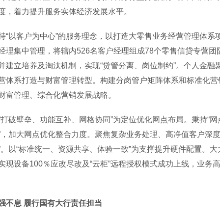
度，着力提升服务实体经济发展水平。
以客户为中心”的服务理念，以打造大零售业务经营管理体系
经理集中管理，将辖内526名客户经理组成78个零售信贷专营
并建立培养及淘汰机制，实现“贷管分离、岗位制约”。个人金融聚
营体系打造与财富管理转型。构建分岗管户矩阵体系和标准化营
财富管理、综合化营销发展战略。
破壁垒、功能互补、网格协同”为定位优化网点布局。秉持“网点
”，加大网点优化整合力度。聚焦复杂业务处理、高净值客户深度
”。以“标准统一、资源共享、体验一致”为支撑提升硬件配置。大
实现设备100％应改尽改及“云柜”远程授权模式成功上线，业务高
强不息 履行国有大行责任担当