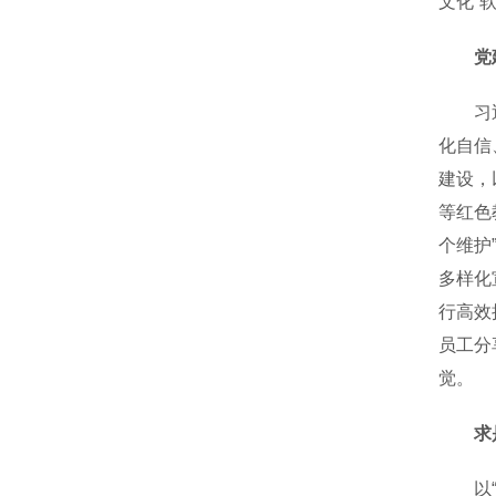
文化“
党
习近平
化自信
建设，
等红色
个维护
多样化
行高效
员工分
觉。
求
以“求