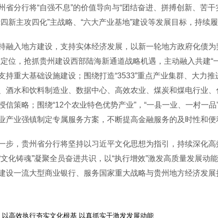
分行将“自强不息”的价值导向与“团结奋进、拼搏创新、苦干
绕四新主攻四化”主战略、“六大产业基地”建设等发展目标，持续
入地方建设，支持实体经济发展，以新一轮地方政府化债为契
主定位，抢抓贵州建设西部陆海新通道战略机遇，主动融入共建“
支持重大基础设施建设；围绕打造“3533”重点产业集群、大力
、酒水和饮料制造业、数据中心、高效农业、煤炭和煤电行业、
授信策略；围绕“12个农业特色优势产业”，“一县一业、一村一
业产业强镇制定专属服务方案，不断提高金融服务的及时性和便
，贵州省分行将坚持以习近平文化思想为指引，持续深化高效
“文化铸魂”凝聚全员奋进共识，以“执行增效”激发高质量发展动
建设一流大型商业银行、服务国家重大战略与贵州地方经济发展
以高效执行夯实文化根基 以真抓实干激发发展动能