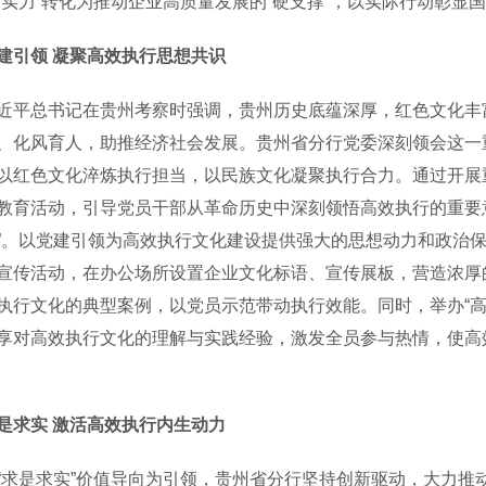
软实力”转化为推动企业高质量发展的“硬支撑”，以实际行动彰显
建引领 凝聚高效执行思想共识
总书记在贵州考察时强调，贵州历史底蕴深厚，红色文化丰富
、化风育人，助推经济社会发展。贵州省分行党委深刻领会这一
以红色文化淬炼执行担当，以民族文化凝聚执行合力。通过开展
教育活动，引导党员干部从革命历史中深刻领悟高效执行的重要意义
”。以党建引领为高效执行文化建设提供强大的思想动力和政治
宣传活动，在办公场所设置企业文化标语、宣传展板，营造浓厚
执行文化的典型案例，以党员示范带动执行效能。同时，举办“高
享对高效执行文化的理解与实践经验，激发全员参与热情，使高
是求实 激活高效执行内生动力
是求实”价值导向为引领，贵州省分行坚持创新驱动，大力推