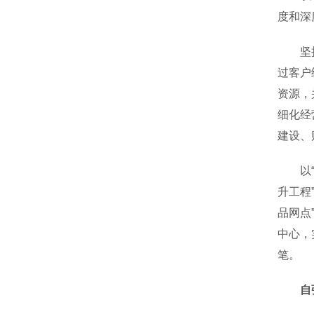
度和深
坚持“
过客户
资源，
细化经
建设、
以“打
升工程
品网点
中心，
笔。
自